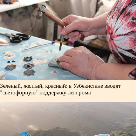
Власть
Геополитика
Исследования
Люди
Life & Arts
Зеленый, желтый, красный: в Узбекистане вводят
"светофорную" поддержку легпрома
О нас
Все новости