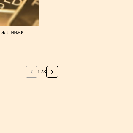
пали ниже
1
2
3