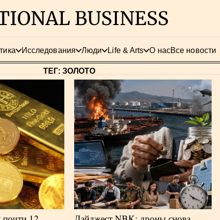
тика
Исследования
Люди
Life & Arts
О нас
Все новости
ТЕГ: ЗОЛОТО
 почти 12
Дайджест NBK: дроны снова