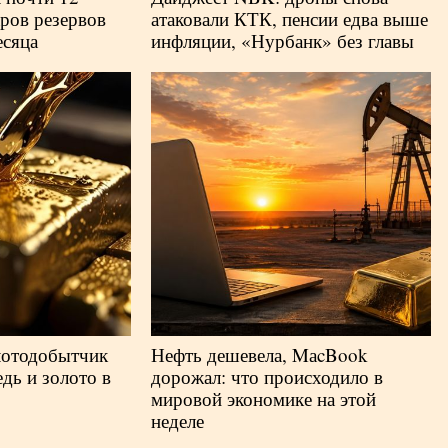
ров резервов
атаковали КТК, пенсии едва выше
есяца
инфляции, «Нурбанк» без главы
лотодобытчик
Нефть дешевела, MаcBook
дь и золото в
дорожал: что происходило в
мировой экономике на этой
неделе