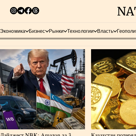
Экономика
Бизнес
Рынки
Технологии
Власть
Геополи
Дайджест NBK: Amazon за 3
Казахстан потерял