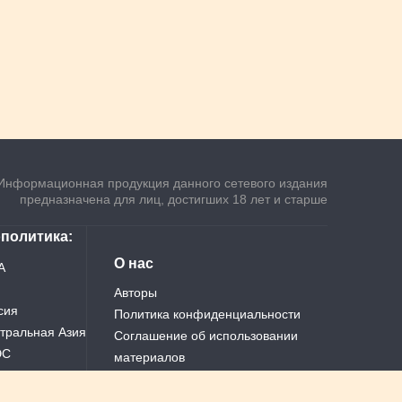
Информационная продукция данного сетевого издания
предназначена для лиц, достигших 18 лет и старше
ополитика
О нас
А
Авторы
сия
Политика конфиденциальности
тральная Азия
Соглашение об использовании
ЭС
материалов
ай
Теги
Все новости