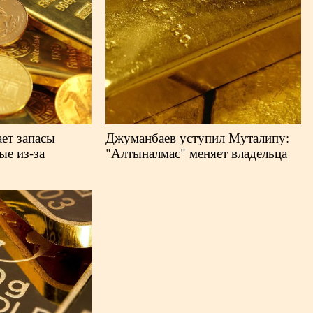
ает запасы
Джуманбаев уступил Муталипу:
ые из-за
"Алтыналмас" меняет владельца