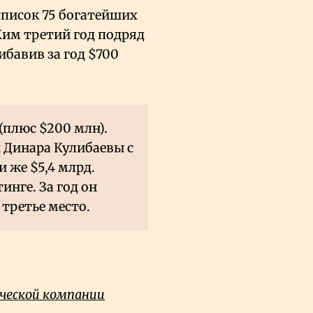
писок 75 богатейших
Ким третий год подряд
ибавив за год $700
(плюс $200 млн).
и Динара Кулибаевы с
 же $5,4 млрд.
нге. За год он
 третье место.
ической компании