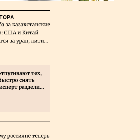
ТОРА
ба за казахстанские
а: США и Китай
тся за уран, литий
льфрам
отпугивают тех,
быстро снять
ксперт разделил
 на два типа
му россияне теперь