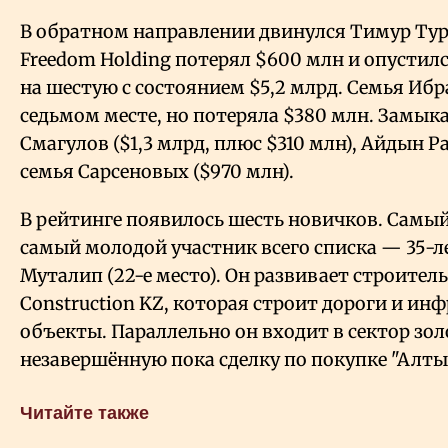
В обратном направлении двинулся Тимур Тур
Freedom Holding потерял $600 млн и опустилс
на шестую с состоянием $5,2 млрд. Семья Иб
седьмом месте, но потеряла $380 млн. Замык
Смагулов ($1,3 млрд, плюс $310 млн), Айдын Ра
семья Сарсеновых ($970 млн).
В рейтинге появилось шесть новичков. Самый
самый молодой участник всего списка — 35-
Муталип (22-е место). Он развивает строител
Construction KZ, которая строит дороги и ин
объекты. Параллельно он входит в сектор зо
незавершённую пока сделку по покупке "Алты
Читайте также