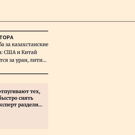
Поиск
ТОРА
ба за казахстанские
а: США и Китай
тся за уран, литий
льфрам
отпугивают тех,
быстро снять
ксперт разделил
 на два типа