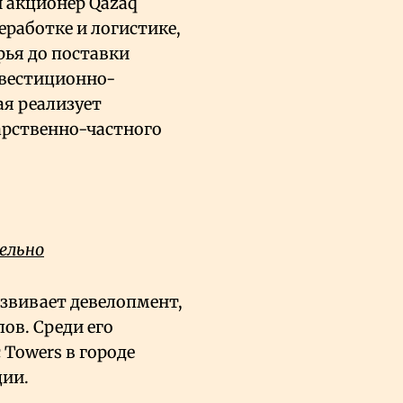
 акционер Qazaq
еработке и логистике,
рья до поставки
нвестиционно-
ая реализует
арственно-частного
ельно
азвивает девелопмент,
ов. Среди его
Towers в городе
ции.