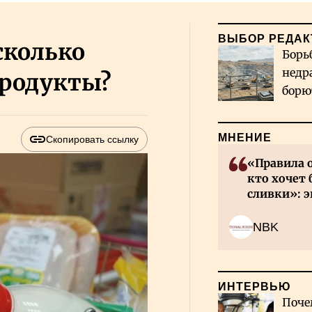
ВЫБОР РЕДАК
сколько
Борь
недр
продукты?
борю
и во
МНЕНИЕ
Скопировать ссылку
«Правила 
кто хочет 
сливки»: э
инвесторов
NBK
ИНТЕРВЬЮ
Поче