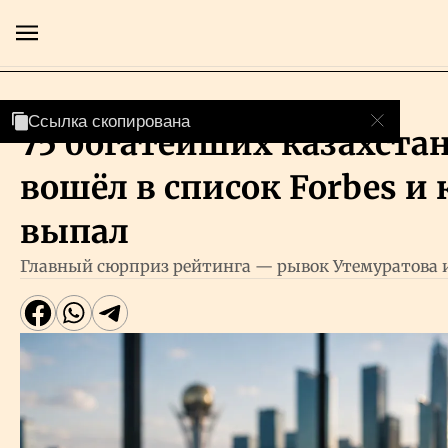
Люди
Ссылка скопирована
Ссылка скопирована
75 богатейших казахстан
Главная
вошёл в список Forbes и 
Экономика
выпал
Главный сюрприз рейтинга — рывок Утемуратова и
Бизнес
Рынки
Технологии