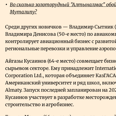
Во сколько золоторудный "Алтыналмас" об
Муталипу?
Среди других новичков — Владимир Сытник (
Владимира Денисова (50-е место) по авиаком
контролирует авиационный бизнес с развито
региональные перевозки и управление аэроп
Айгазы Кусаинов (64-е место) совмещает бизн
сырьевом секторе. Ему принадлежит Internatio
Corporation Ltd., которая объединяет КазГАСА
Американский университет и ряд школ, включ
Almaty. Запуск последней запланирован на 20
Кусаинов участвует в разработке месторожде
строительство и агробизнес.