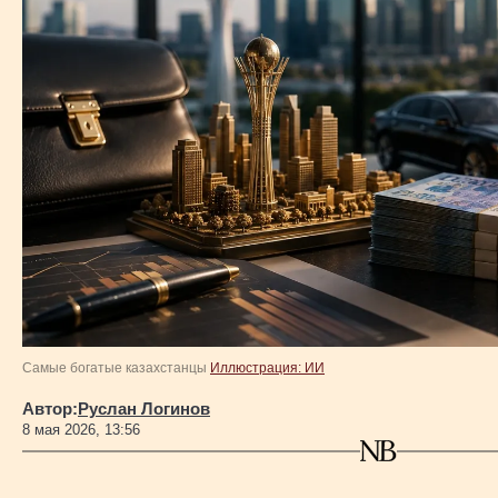
Власть
Геополитика
Исследования
Люди
Life & Arts
О нас
Самые богатые казахстанцы
Иллюстрация: ИИ
Автор:
Руслан Логинов
Все новости
8 мая 2026, 13:56