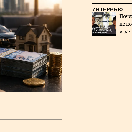
ИНТЕРВЬЮ
Поче
не к
и за
каза
Сауд