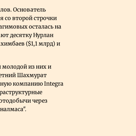
лов. Основатель
я со второй строчки
рагимовых осталась на
ают десятку Нурлан
химбаев ($1,1 млрд) и
 молодой из них и
летний Шахмурат
ьную компанию Integra
фраструктурные
лотодобычи через
налмаса".