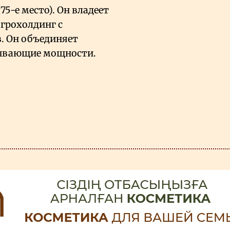
5-е место). Он владеет
агрохолдинг с
. Он объединяет
тывающие мощности.