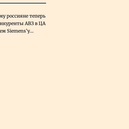
му россияне теперь
онкуренты АВЗ в ЦА
чем Siemens’у
хский завод в
овской Аравии