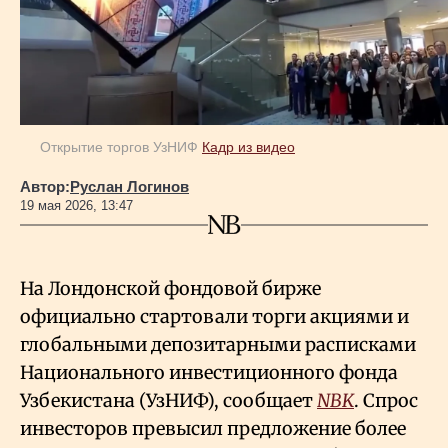
Геополитика
Исследования
Открытие торгов УзНИФ
Кадр из видео
Люди
Автор:
Руслан Логинов
19 мая 2026, 13:47
Life & Arts
На Лондонской фондовой бирже
О нас
официально стартовали торги акциями и
глобальными депозитарными расписками
Все новости
Национального инвестиционного фонда
Узбекистана (УзНИФ), сообщает
NBK
. Спрос
инвесторов превысил предложение более