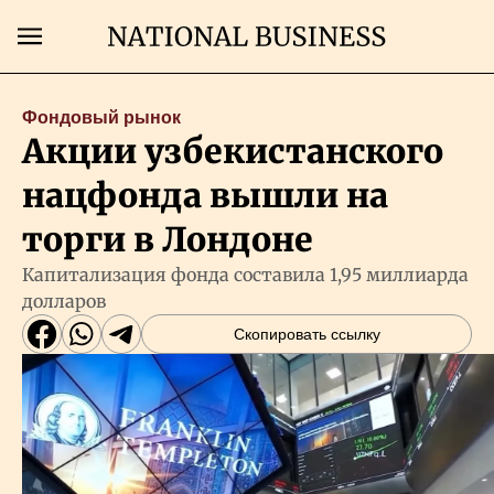
Поиск
Фондовый рынок
Акции узбекистанского
Главная
нацфонда вышли на
Экономика
торги в Лондоне
Капитализация фонда составила 1,95 миллиарда
Бизнес
долларов
Скопировать ссылку
Рынки
Технологии
Власть