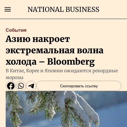
Поиск
События
Азию накроет
Главная
экстремальная волна
Экономика
холода – Bloomberg
В Китае, Корее и Японии ожидаются рекордные
Бизнес
морозы
Скопировать ссылку
Рынки
Технологии
Власть