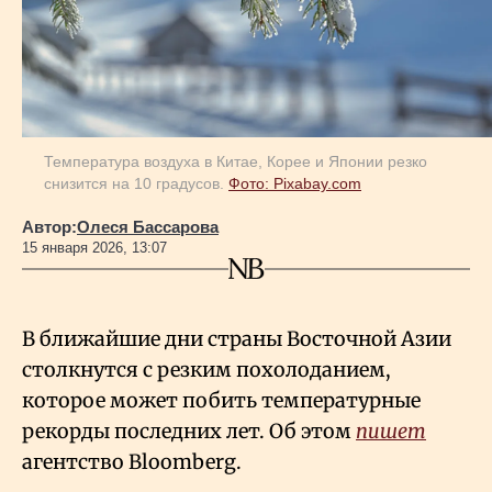
Геополитика
Исследования
Температура воздуха в Китае, Корее и Японии резко
снизится на 10 градусов.
Фото: Рixabay.com
Люди
Автор:
Олеся Бассарова
15 января 2026, 13:07
Life & Arts
О нас
В ближайшие дни страны Восточной Азии
столкнутся с резким похолоданием,
которое может побить температурные
Все новости
рекорды последних лет. Об этом
пишет
агентство Bloomberg.