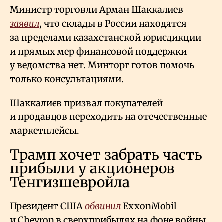
Министр торговли Арман Шаккалиев
заявил
, что склады в России находятся
за пределами казахстанской юрисдикции
и прямых мер финансовой поддержки
у ведомства нет. Минторг готов помочь
только консультациями.
Шаккалиев призвал покупателей
и продавцов переходить на отечественные
маркетплейсы.
Трамп хочет забрать часть
прибыли у акционеров
Тенгизшевройла
Президент США
обвинил
ExxonMobil
и Chevron в сверхприбылях на фоне войны