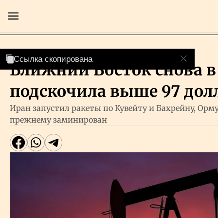
Геополитика
Ссылка скопирована
Ссылка скопирована
Ближний Восток снова в 
Главная
подскочила выше 97 дол
Экономика
Иран запустил ракеты по Кувейту и Бахрейну, Орм
прежнему заминирован
Бизнес
Рынки
Технологии