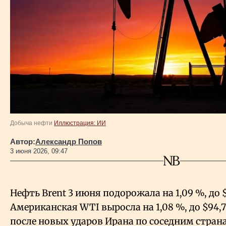
Власть
Геополитика
Исследования
Люди
Добыча нефти
Иллюстрация: ИИ
Life & Arts
Автор:
Александр Попов
3 июня 2026, 09:47
О нас
Все новости
Нефть Brent 3 июня подорожала на 1,09
%, до 
Американская WTI выросла на 1,08
%, до $94,
после новых ударов Ирана по соседним стран