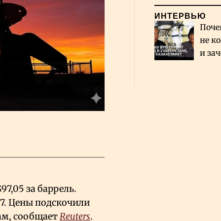
ИНТЕРВЬЮ
Поче
не к
и за
каза
Сауд
$97,05 за баррель.
77. Цены подскочили
ам, сообщает
Reuters
.