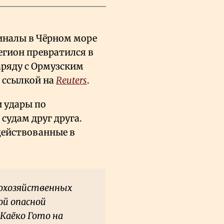
миналы в Чёрном море
егион превратился в
аряду с Ормузским
о ссылкой на
Reuters
.
и удары по
судам друг друга.
действованные в
кохозяйственных
ой опасной
Каёко Гото на