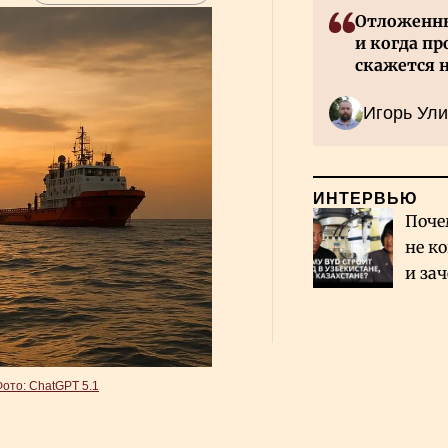
Отложенны
и когда пр
скажется 
Казахстан
Игорь Ули
ИНТЕРВЬЮ
Поче
не к
и за
каза
Сауд
Фото: ChatGPT 5.1