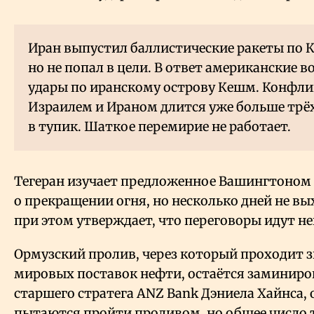
Иран выпустил баллистические ракеты по К
но не попал в цели. В ответ американские 
удары по иранскому острову Кешм. Конфл
Израилем и Ираном длится уже больше трёх
в тупик. Шаткое перемирие не работает.
Тегеран изучает предложенное Вашингтоном
о прекращении огня, но несколько дней не вы
при этом утверждает, что переговоры идут н
Ормузский пролив, через который проходит з
мировых поставок нефти, остаётся заминир
старшего стратега ANZ Bank Дэниела Хайнса, 
пытаются пройти проливом, но общее число 