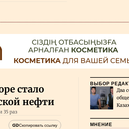
ВЫБОР РЕДАК
оре стало
Два с
обще
ской нефти
Каза
 35 раз
миро
МНЕНИЕ
Скопировать ссылку