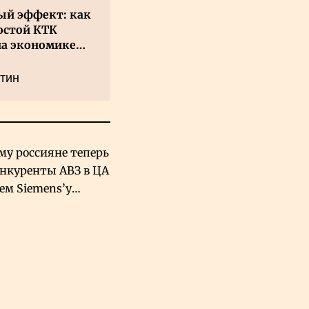
й эффект: как
остой КТК
на экономике
а
тин
му россияне теперь
онкуренты АВЗ в ЦА
чем Siemens’у
хский завод в
овской Аравии