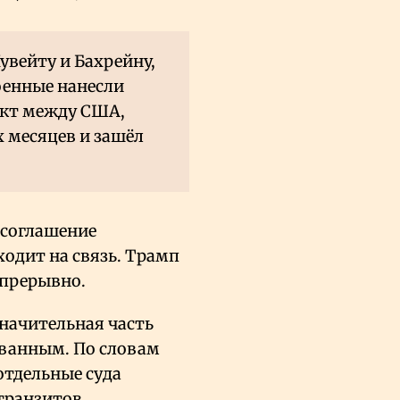
увейту и Бахрейну,
военные нанесли
икт между США,
 месяцев и зашёл
 соглашение
ходит на связь. Трамп
епрерывно.
начительная часть
ованным. По словам
отдельные суда
транзитов