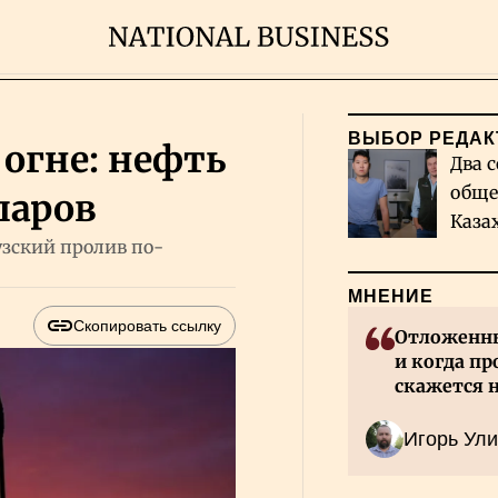
ВЫБОР РЕДАК
огне: нефть
Два с
обще
ларов
Каза
узский пролив по-
миро
МНЕНИЕ
Скопировать ссылку
Отложенны
и когда пр
скажется 
Казахстан
Игорь Ули