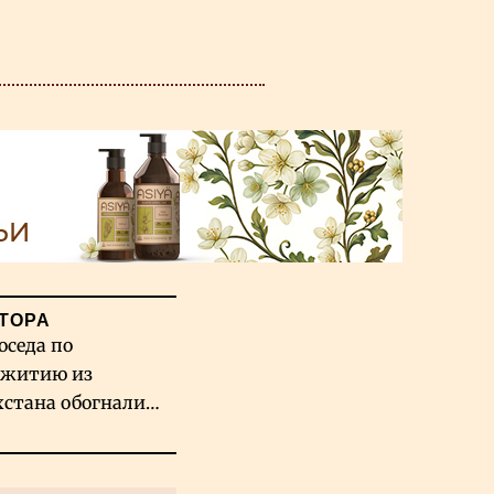
ТОРА
оседа по
житию из
хстана обогнали
вых гигантов ИИ