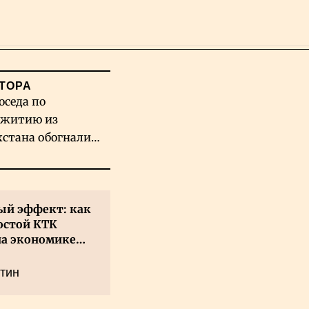
Поиск
ТОРА
оседа по
житию из
хстана обогнали
вых гигантов ИИ
й эффект: как
остой КТК
на экономике
а
тин