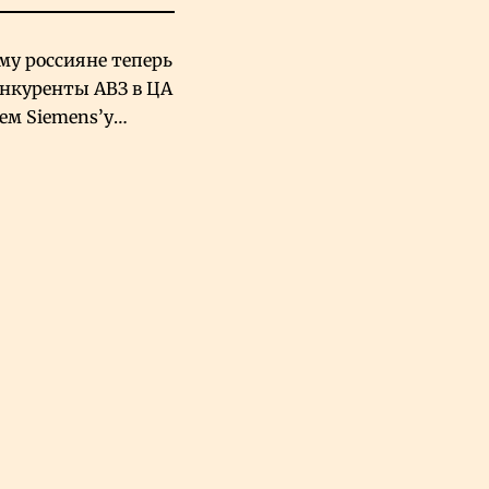
му россияне теперь
онкуренты АВЗ в ЦА
чем Siemens’у
хский завод в
овской Аравии