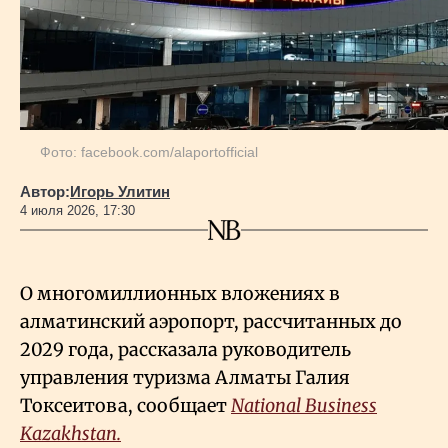
Геополитика
Исследования
Фото: facebook.com/alaportofficial
Люди
Автор:
Игорь Улитин
4 июля 2026, 17:30
Life & Arts
О многомиллионных вложениях в
О нас
алматинский аэропорт, рассчитанных до
2029 года, рассказала руководитель
Все новости
управления туризма Алматы Галия
Токсеитова, сообщает
National Business
Kazakhstan.