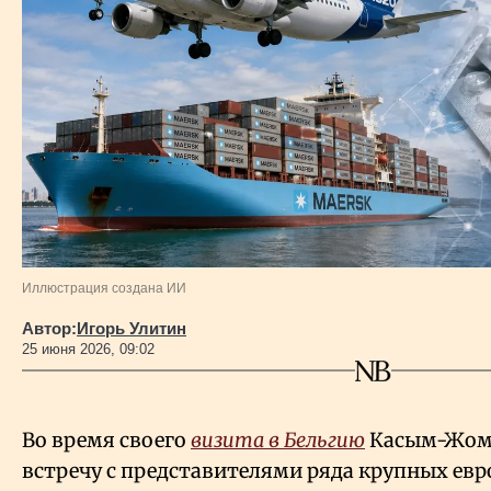
Власть
Геополитика
Исследования
Люди
Life & Arts
Иллюстрация создана ИИ
Автор:
Игорь Улитин
О нас
25 июня 2026, 09:02
Все новости
Во время своего
визита в Бельгию
Касым-Жома
встречу с представителями ряда крупных ев