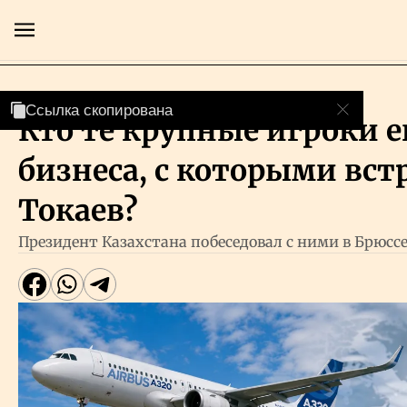
Инвестиции
Ссылка скопирована
Ссылка скопирована
Кто те крупные игроки 
Главная
бизнеса, с которыми вст
Экономика
Токаев?
Президент Казахстана побеседовал с ними в Брюсс
Бизнес
Рынки
Технологии