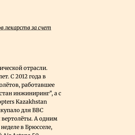
 лекарств за счет
ической отрасли.
ет. С 2012 года в
толётов, работавшее
тан инжиниринг", а с
opters Kazakhstan
акупало для ВВС
 вертолёты. А одним
неделе в Брюсселе,