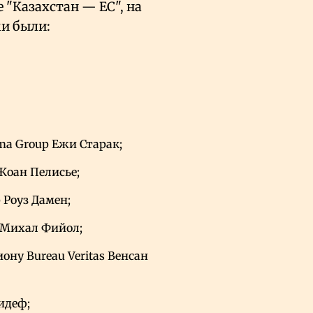
 "Казахстан — ЕС", на
и были:
ma Group Ежи Старак;
Жоан Пелисье;
 Роуз Дамен;
s Михал Фийол;
ну Bureau Veritas Венсан
идеф;