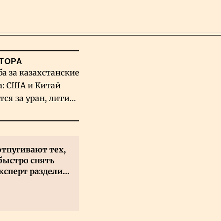
Поиск
ТОРА
ба за казахстанские
а: США и Китай
тся за уран, литий
льфрам
отпугивают тех,
быстро снять
ксперт разделил
 на два типа