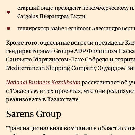
старший вице-президент по коммерческому 
Cargolux Пьерандреа Галли;
гендиректор Maire Tecnimont Алессандро Берн
Кроме того, отдельные встречи президент Каз
гендиректорами Groupe ADP Филиппом Паскал
Сантьяго Мартинесом-Лахе Собредо и старш
Mediterranean Shipping Company Эдуардом Зи
National Business Kazakhstan
рассказывает об у
с Токаевым и тех проектах, что они реализу
реализовать в Казахстане.
Sarens Group
Транснациональная компания в области сл