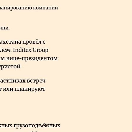
планированию компании
ини.
ахстана провёл с
ем, Inditex Group
им вице-президентом
гристой.
частниках встреч
ют или планируют
ожных грузоподъёмных