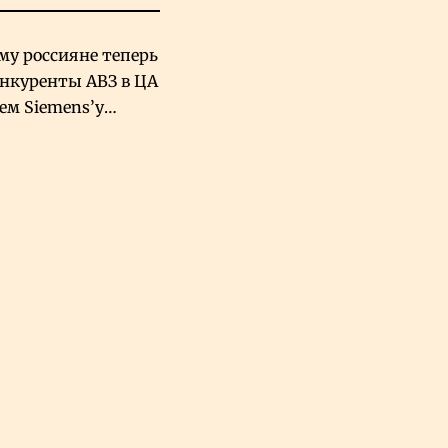
му россияне теперь
онкуренты АВЗ в ЦА
чем Siemens’у
хский завод в
овской Аравии