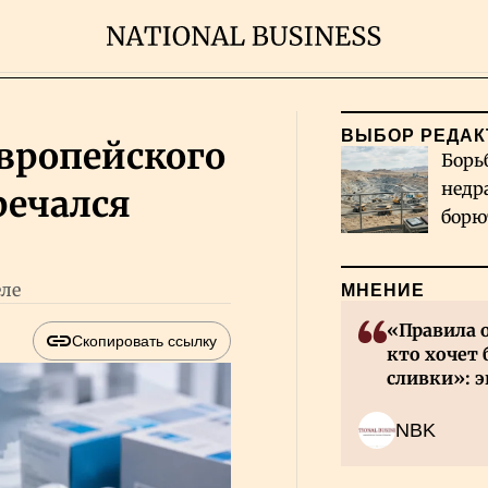
ВЫБОР РЕДАК
европейского
Борь
недр
речался
борю
и во
еле
МНЕНИЕ
«Правила 
Скопировать ссылку
кто хочет 
сливки»: э
инвесторов
NBK