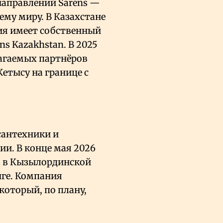
 направлений Sarens —
ему миру. В Казахстане
ния имеет собственный
s Kazakhstan. В 2025
лагаемых партнёров
Жетысу на границе с
сантехники и
и. В конце мая 2026
а в Кызылординской
нге. Компания
который, по плану,