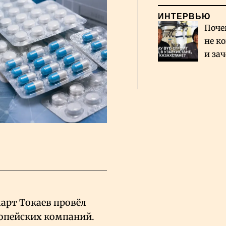
ИНТЕРВЬЮ
Поче
не к
и за
каза
Сауд
рт Токаев провёл
ропейских компаний.