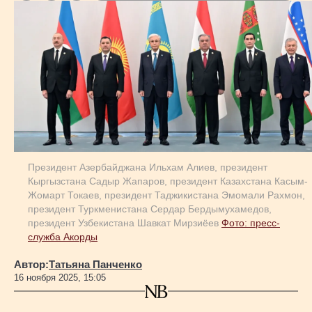
Геополитика
Исследования
Люди
Life & Arts
Президент Азербайджана Ильхам Алиев, президент
Кыргызстана Садыр Жапаров, президент Казахстана Касым-
Жомарт Токаев, президент Таджикистана Эмомали Рахмон,
президент Туркменистана Сердар Бердымухамедов,
О нас
президент Узбекистана Шавкат Мирзиёев
Фото: пресс-
служба Акорды
Все новости
Автор:
Татьяна Панченко
16 ноября 2025, 15:05