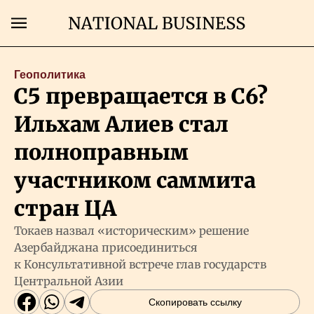
Поиск
Геополитика
C5 превращается в C6?
Главная
Ильхам Алиев стал
Экономика
полноправным
участником саммита
Бизнес
стран ЦА
Рынки
Токаев назвал «историческим» решение
Азербайджана присоединиться
к Консультативной встрече глав государств
Технологии
Центральной Азии
Скопировать ссылку
Власть