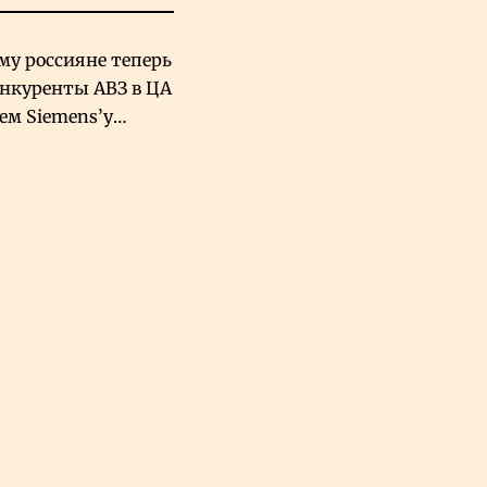
му россияне теперь
онкуренты АВЗ в ЦА
чем Siemens’у
хский завод в
овской Аравии