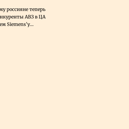
му россияне теперь
онкуренты АВЗ в ЦА
чем Siemens’у
хский завод в
овской Аравии