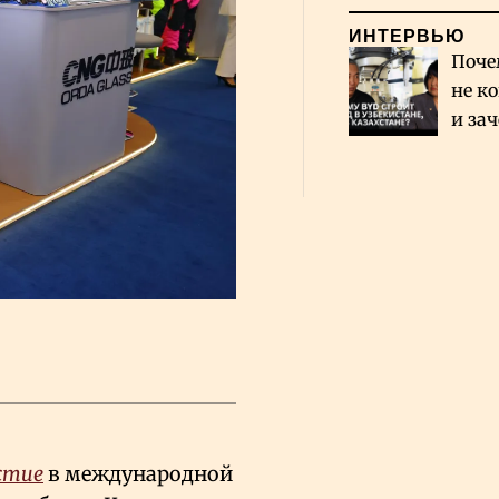
ИНТЕРВЬЮ
Поче
не к
и за
каза
Сауд
стие
в международной