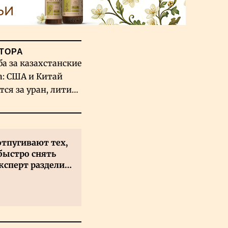
ТОРА
ба за казахстанские
а: США и Китай
тся за уран, литий
льфрам
отпугивают тех,
быстро снять
ксперт разделил
 на два типа