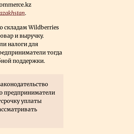
commerce.kz
Kazakhstan
.
о складам Wildberries
овар и выручку.
ли налоги для
предприниматели тогда
бной поддержки.
 законодательство
ого предприниматели
тсрочку уплаты
рассматривать