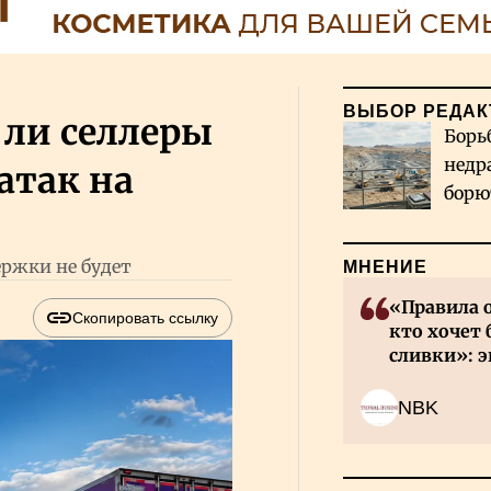
ВЫБОР РЕДАК
 ли селлеры
Борь
недр
атак на
борю
и во
ержки не будет
МНЕНИЕ
«Правила 
Скопировать ссылку
кто хочет 
сливки»: э
инвесторов
NBK