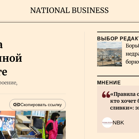
ВЫБОР РЕДАК
а
Борь
недр
нной
борю
ге
и во
роение,
МНЕНИЕ
«Правила 
кто хочет 
Скопировать ссылку
сливки»: э
инвесторов
NBK