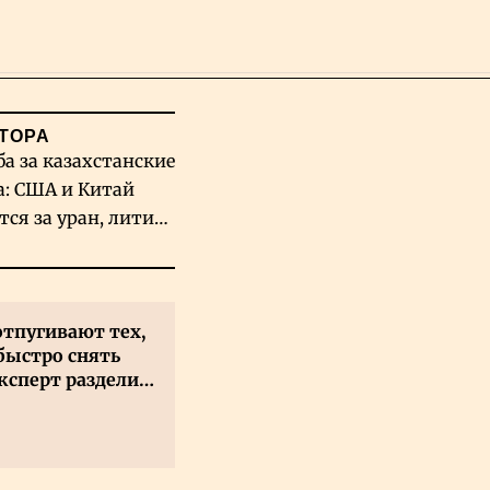
Поиск
ТОРА
ба за казахстанские
а: США и Китай
тся за уран, литий
льфрам
отпугивают тех,
быстро снять
ксперт разделил
 на два типа