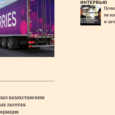
ИНТЕРВЬЮ
Поче
не к
и за
каза
Сауд
азал казахстанским
ых льготах.
оциация