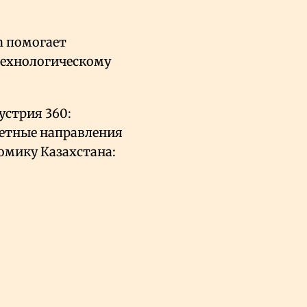
n помогает
технологическому
устрия 360:
тетные направления
омику Казахстана: