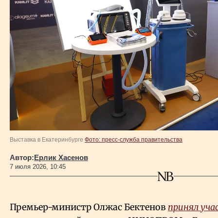
Власть
Геополитика
Исследования
Люди
Life & Arts
Выставка в Екатеринбурге
Фото: пресс-служба правительства
О нас
Автор:
Ерлик Хасенов
7 июля 2026, 10:45
Все новости
Премьер-министр Олжас Бектенов
принял уча