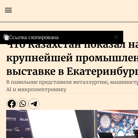
Власть
Ссылка скопирована
Ссылка скопирована
Что Казахстан показал н
Главная
крупнейшей промышле
Экономика
выставке в Екатеринбур
В павильоне представили металлургию, машиност
Бизнес
AI и микроэлектронику
Рынки
Технологии