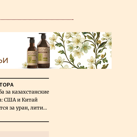
ТОРА
ба за казахстанские
а: США и Китай
тся за уран, литий
льфрам