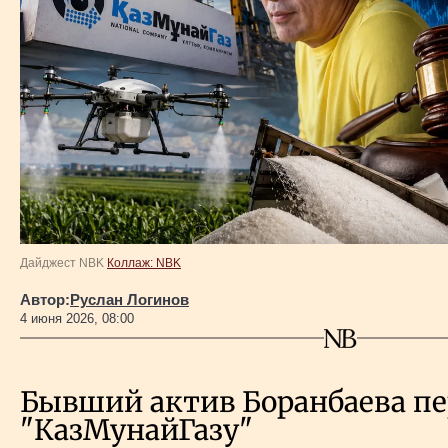
Власть
Геополитика
Исследования
Люди
Life & Arts
Дайджест NBK
Коллаж: NBK
Автор:
Руслан Логинов
О нас
4 июня 2026, 08:00
Все новости
Бывший актив Боранбаева п
"КазМунайГазу"