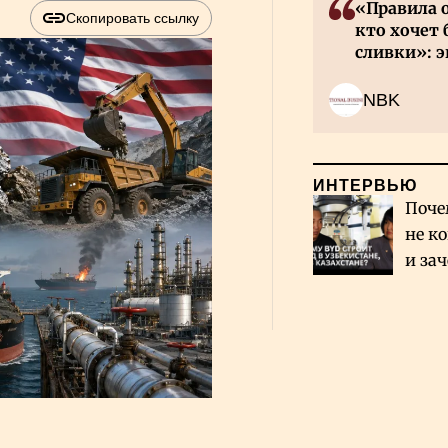
«Правила 
Скопировать ссылку
кто хочет 
сливки»: э
инвесторов
NBK
ИНТЕРВЬЮ
Поче
не к
и за
каза
Сауд