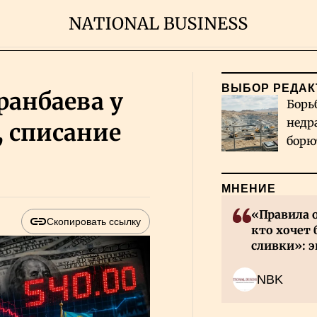
ВЫБОР РЕДАК
ранбаева у
Борь
недр
, списание
борю
и во
МНЕНИЕ
«Правила 
Скопировать ссылку
кто хочет 
сливки»: э
инвесторов
NBK