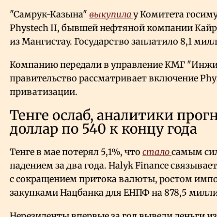
"Самрук-Казына"
выкупила
у Комитета госим
Phystech II, бывшей нефтяной компании Кай
из Мангистау. Государство заплатило 8,1 милл
Компанию передали в управление КМГ "Инжи
правительство рассматривает включение Physt
приватизации.
Тенге ослаб, аналитики про
доллар по 540 к концу года
Тенге в мае потерял 5,1%, что
стало
самым си
падением за два года. Halyk Finance связывае
с сокращением притока валюты, ростом имп
закупками Нацбанка для ЕНПФ на 878,5 милли
Нерезиденты впервые за год вывели деньги и