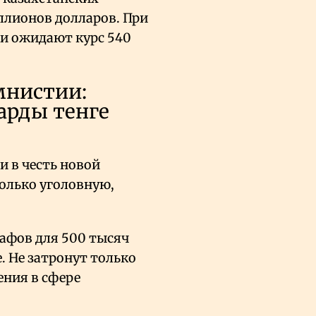
ллионов долларов. При
ки ожидают курс 540
мнистии:
арды тенге
и в честь новой
только уголовную,
афов для 500 тысяч
. Не затронут только
ения в сфере