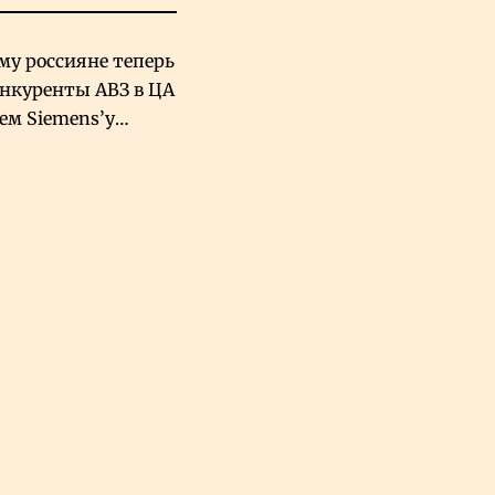
му россияне теперь
онкуренты АВЗ в ЦА
чем Siemens’у
хский завод в
овской Аравии