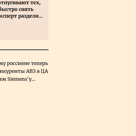
отпугивают тех,
быстро снять
ксперт разделил
 на два типа
му россияне теперь
онкуренты АВЗ в ЦА
чем Siemens’у
хский завод в
овской Аравии