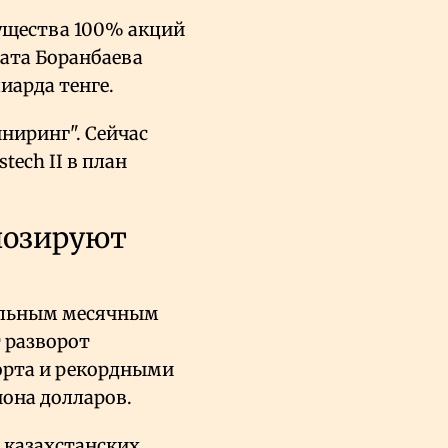
ущества 100% акций
рата Боранбаева
иарда тенге.
ниринг". Сейчас
ech II в план
гнозируют
льным месячным
т разворот
орта и рекордными
она долларов.
з казахстанских