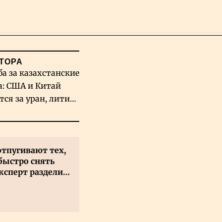
Поиск
ТОРА
ба за казахстанские
а: США и Китай
тся за уран, литий
льфрам
отпугивают тех,
быстро снять
ксперт разделил
 на два типа