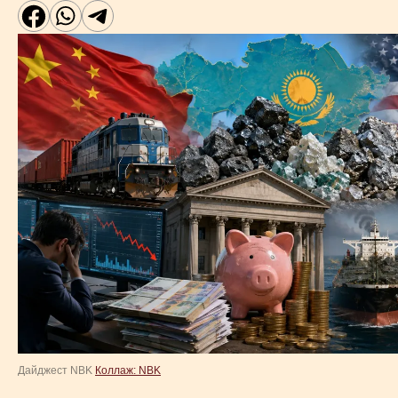
Дайджест NBK
Коллаж: NBK