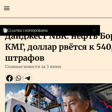
События
Ссылка скопирована
Ссылка скопирована
Ссылка скопирована
Дайджест NBK: нефть Бо
Главная
КМГ, доллар рвётся к 540
Экономика
штрафов
Главные новости за 3 июня
Бизнес
Рынки
Технологии