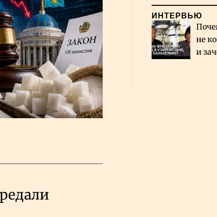
ИНТЕРВЬЮ
Поче
не к
и за
каза
Сауд
ередали