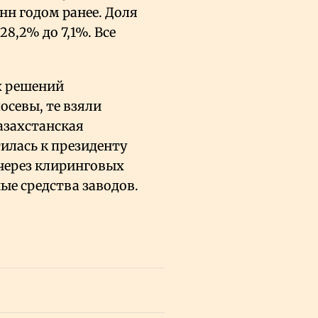
нн годом ранее. Доля
8,2% до 7,1%. Все
х решений
севы, те взяли
азахстанская
илась к президенту
 через клиринговых
ые средства заводов.