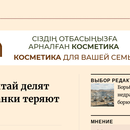
ВЫБОР РЕДАК
тай делят
Борь
недр
анки теряют
борю
и во
МНЕНИЕ