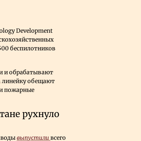
nology Development
ьскохозяйственных
 500 беспилотников
и и обрабатывают
да линейку обещают
 и пожарные
стане рухнуло
заводы
выпустили
всего