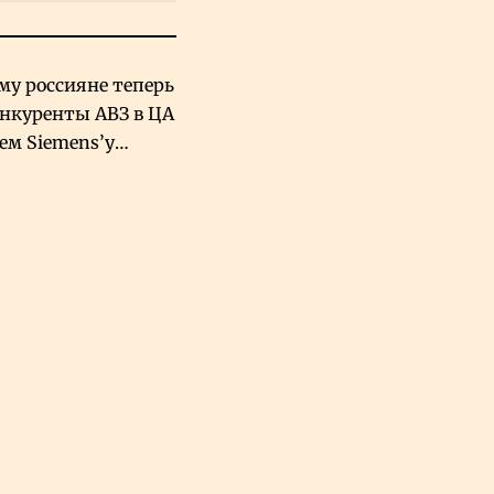
му россияне теперь
онкуренты АВЗ в ЦА
чем Siemens’у
хский завод в
овской Аравии