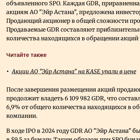
объявленного SPO. Каждая GDR, приравненн
акциям АО "Эйр Астана", предложена инвестор
Продающий акционер в общей сложности про
Продаваемые GDR составляют приблизительно
количества находящихся в обращении акций
Читайте также
Акции АО "Эйр Астана" на KASE упали в цене
После завершения размещения акций прода
продолжит владеть 6
109
982 GDR, что состав
6,9% от общего количества находящихся в о
компании.
В ходе IPO в 2024 году GDR АО "Эйр Астана" 
в $9,5 за бумагу. Таким образом при SPO бум