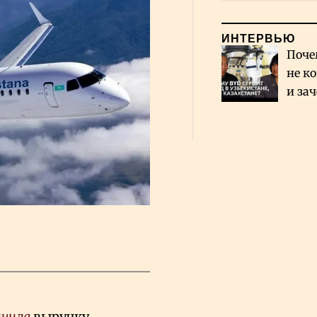
ИНТЕРВЬЮ
Поче
не к
и за
каза
Сауд
ичила
выручку