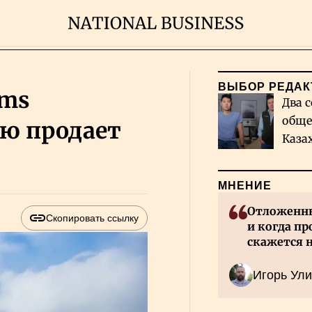
ВЫБОР РЕДАК
ems
Два с
обще
ую продает
Каза
миро
МНЕНИЕ
Отложенны
Скопировать ссылку
и когда пр
скажется 
Казахстан
Игорь Ули