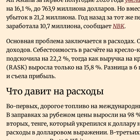
на 16,1
%, до 763,9 миллиона долларов. Но вм
убыток в 21,2 миллиона. Год назад за тот же
заработала 10,7 миллиона, сообщает
NBK
.
Основная проблема заключается в расходах. 
доходов. Себестоимость в расчёте на кресло-
подскочила на 22,2
%, тогда как выручка на 
(RASK) выросла только на 15,8
%. Разница в 6
и съела прибыль.
Что давит на расходы
Во-первых, дорогое топливо на международн
В заправках за рубежом цены выросли на 98
%
вторых, тенге, который укрепился к доллару н
расходы в долларовом выражении. В-третьих