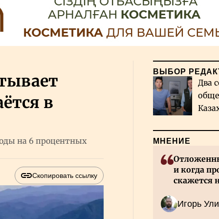
ВЫБОР РЕДАК
атывает
Два с
обще
аётся в
Каза
миро
ходы на 6 процентных
МНЕНИЕ
Отложенны
и когда пр
Скопировать ссылку
скажется 
Казахстан
Игорь Ули