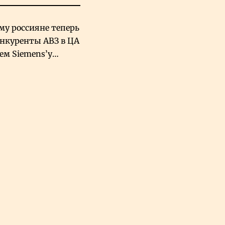
му россияне теперь
онкуренты АВЗ в ЦА
чем Siemens’у
хский завод в
овской Аравии