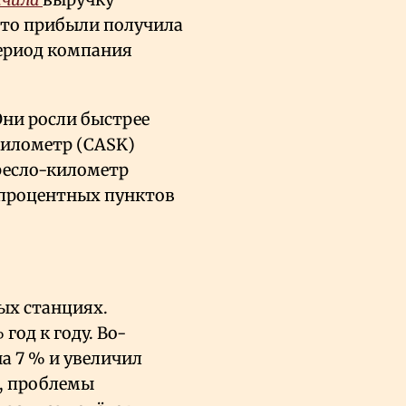
есто прибыли получила
 период компания
Они росли быстрее
километр (CASK)
кресло-километр
 процентных пунктов
ых станциях.
 год к году. Во-
а 7
% и увеличил
, проблемы