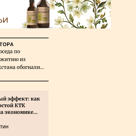
ТОРА
оседа по
житию из
хстана обогнали
вых гигантов ИИ
й эффект: как
остой КТК
на экономике
а
тин