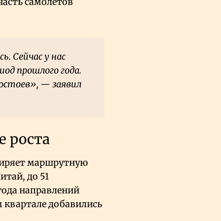
 часть самолётов
. Сейчас у нас
иод прошлого года.
остоев», — заявил
е роста
сширяет маршрутную
тай, до 51
 года направлений
м квартале добавились