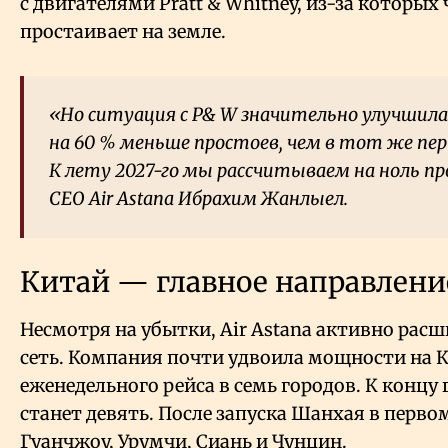
с двигателями Pratt & Whitney, из-за которых
простаивает на земле.
«Но ситуация с P& W значительно улучшилась
на 60
% меньше простоев, чем в тот же пер
К лету 2027-го мы рассчитываем на ноль пр
CEO Air Astana Ибрахим Жанлыел.
Китай — главное направлени
Несмотря на убытки, Air Astana активно ра
сеть. Компания почти удвоила мощности на Ки
еженедельного рейса в семь городов. К концу
станет девять. После запуска Шанхая в перво
Гуанчжоу, Урумчи, Сиань и Чунцин.