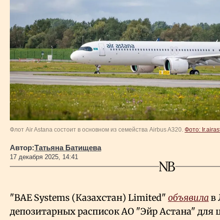
Власть
Геополитика
Исследования
Люди
Life & Arts
Флот Air Astana состоит в основном из семейства Airbus A320.
Фото: Ir.aira
Автор:
Татьяна Батищева
О нас
17 декабря 2025, 14:41
Все новости
"BAE Systems (Казахстан) Limited"
объявила
в 
депозитарных расписок АО "Эйр Астана" для 