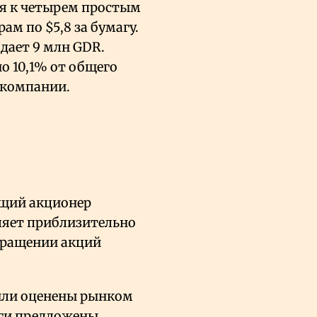
ая к четырем простым
ам по $5,8 за бумагу.
дает 9 млн GDR.
 10,1% от общего
 компании.
ющий акционер
ляет приблизительно
бращении акций
были оценены рынком
аги предложены