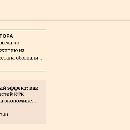
Поиск
ТОРА
оседа по
житию из
хстана обогнали
вых гигантов ИИ
й эффект: как
остой КТК
на экономике
а
тин