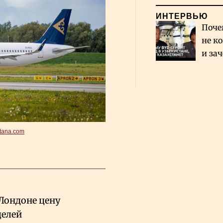
ИНТЕРВЬЮ
Поче
не к
и за
каза
Сауд
stana.com
Лондоне цену
целей