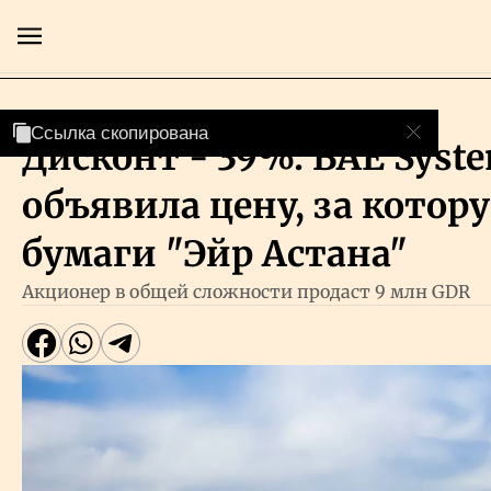
Фондовый рынок
Ссылка скопирована
Ссылка скопирована
Дисконт - 39%: BAE Syst
Главная
объявила цену, за котор
Экономика
бумаги "Эйр Астана"
Акционер в общей сложности продаст 9 млн GDR
Бизнес
Рынки
Технологии