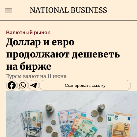
Поиск
Валютный рынок
Доллар и евро
Главная
продолжают дешеветь
Экономика
на бирже
Курсы валют на 11 июня
Бизнес
Скопировать ссылку
Рынки
Технологии
Власть