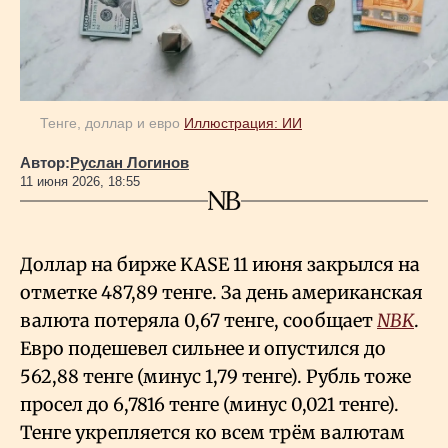
Геополитика
Исследования
Тенге, доллар и евро
Иллюстрация: ИИ
Автор:
Руслан Логинов
Люди
11 июня 2026, 18:55
Life & Arts
Доллар на бирже KASE 11 июня закрылся на
отметке 487,89 тенге. За день американская
О нас
валюта потеряла 0,67 тенге, сообщает
NBK
.
Евро подешевел сильнее и опустился до
Все новости
562,88 тенге (минус 1,79 тенге). Рубль тоже
просел до 6,7816 тенге (минус 0,021 тенге).
Тенге укрепляется ко всем трём валютам