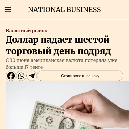
Поиск
Валютный рынок
Доллар падает шестой
Главная
торговый день подряд
Экономика
С 30 июня американская валюта потеряла уже
больше 17 тенге
Бизнес
Скопировать ссылку
Рынки
Технологии
Власть