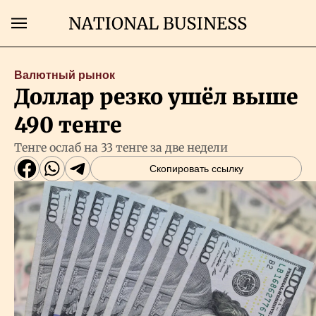
Поиск
Валютный рынок
Доллар резко ушёл выше
Главная
490 тенге
Экономика
Тенге ослаб на 33 тенге за две недели
Скопировать ссылку
Бизнес
Рынки
Технологии
Власть