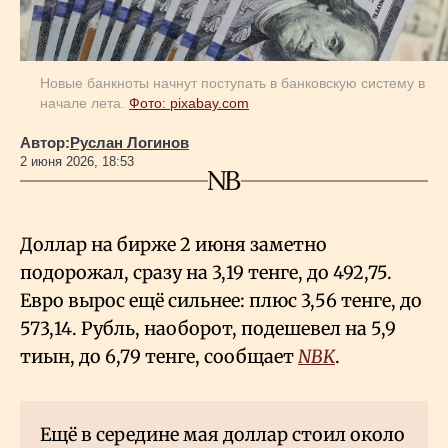
Геополитика
Новые банкноты начнут поступать в банковскую систему в
начале лета.
Фото: pixabay.com
Исследования
Автор:
Руслан Логинов
2 июня 2026, 18:53
Люди
Life & Arts
Доллар на бирже 2 июня заметно
подорожал, сразу на 3,19 тенге, до 492,75.
Евро вырос ещё сильнее: плюс 3,56 тенге, до
О нас
573,14. Рубль, наоборот, подешевел на 5,9
тиын, до 6,79 тенге, сообщает
NBK
.
Все новости
Ещё в середине мая доллар стоил около