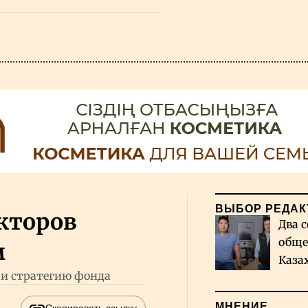
ВЫБОР РЕДАК
кторов
Два с
обще
м
Каза
 и стратегию фонда
миро
МНЕНИЕ