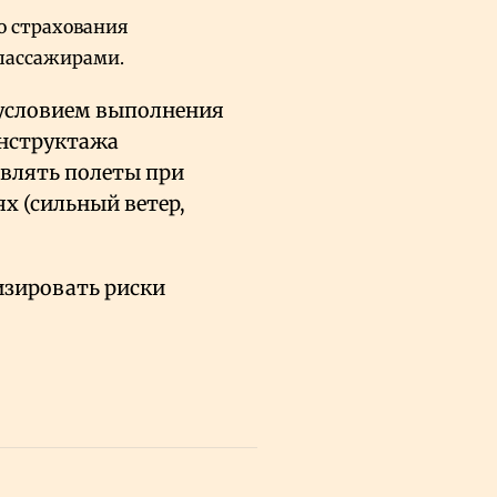
о страхования
 пассажирами.
 условием выполнения
инструктажа
твлять полеты при
х (сильный ветер,
зировать риски