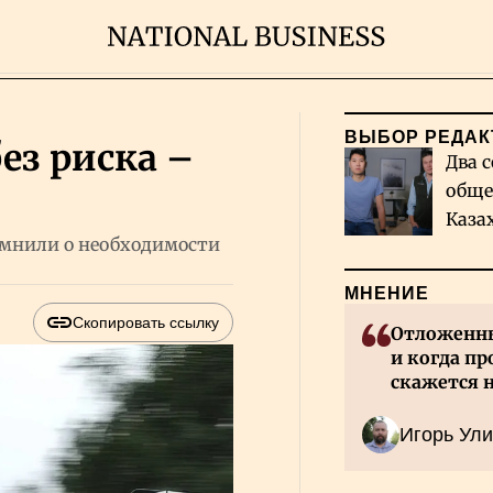
ВЫБОР РЕДАК
ез риска –
Два с
обще
Каза
омнили о необходимости
миро
МНЕНИЕ
Скопировать ссылку
Отложенны
и когда пр
скажется 
Казахстан
Игорь Ули