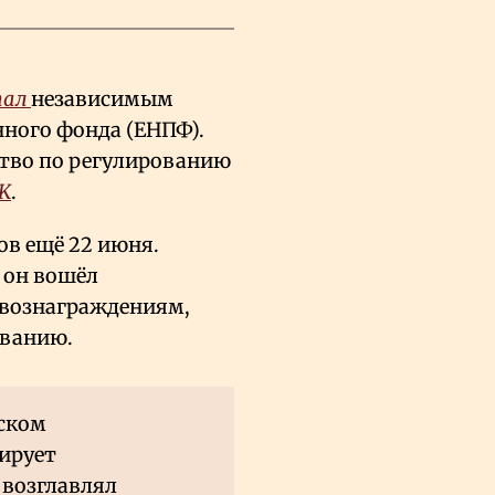
тал
независимым
ного фонда (ЕНПФ).
ство по регулированию
K
.
ов ещё 22 июня.
 он вошёл
 вознаграждениям,
ованию.
нском
ирует
 возглавлял