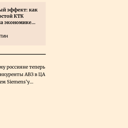
й эффект: как
остой КТК
на экономике
а
тин
му россияне теперь
онкуренты АВЗ в ЦА
чем Siemens’у
хский завод в
овской Аравии