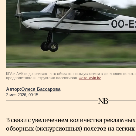
Власть
Геополитика
Исследования
Люди
КГА и ААК подчеркивают, что обязательным условием выполнения полета
Life & Arts
предполетного инструктажа пассажиров.
Фото: avia.kz
Автор:
Олеся Бассарова
О нас
2 мая 2026, 09:15
Все новости
В связи с увеличением количества рекламны
обзорных (экскурсионных) полетов на легких