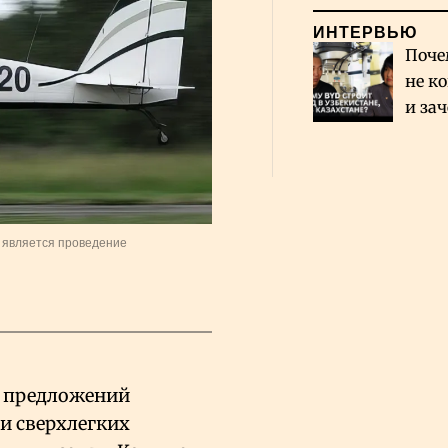
ИНТЕРВЬЮ
Поче
не к
и за
каза
Сауд
 является проведение
х предложений
 и сверхлегких