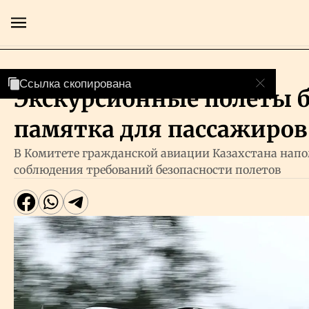
Люди
Ссылка скопирована
Ссылка скопирована
Экскурсионные полеты б
Главная
памятка для пассажиров
Экономика
В Комитете гражданской авиации Казахстана нап
соблюдения требований безопасности полетов
Бизнес
Рынки
Технологии