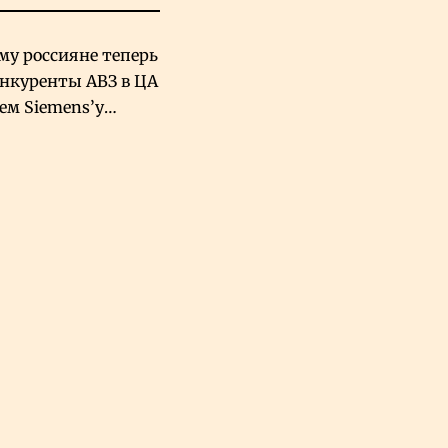
му россияне теперь
онкуренты АВЗ в ЦА
чем Siemens’у
хский завод в
овской Аравии