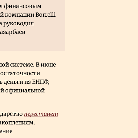
ал финансовым
 компании Borrelli
да руководил
азарбаев
ой системе. В июне
достаточности
ь деньги из ЕНПФ,
кой официальной
сударство
перестанет
акоплениям.
ение