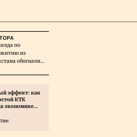
Поиск
ТОРА
оседа по
житию из
хстана обогнали
вых гигантов ИИ
й эффект: как
остой КТК
на экономике
а
тин