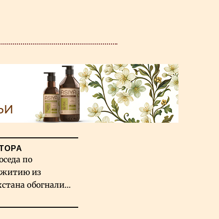
ТОРА
оседа по
житию из
хстана обогнали
вых гигантов ИИ