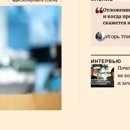
Скопировать ссылку
Отложенны
и когда пр
скажется 
Казахстан
Игорь Ули
ИНТЕРВЬЮ
Поче
не к
и за
каза
Сауд