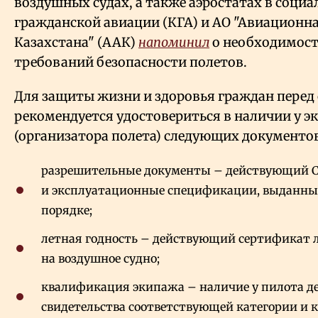
воздушных судах, а также аэростатах в социа
гражданской авиации (КГА) и АО "Авиационн
Казахстана" (ААК)
напоминил
о необходимост
требований безопасности полетов.
Для защиты жизни и здоровья граждан перед
рекомендуется удостовериться в наличии у э
(организатора полета) следующих документов
разрешительные документы – действующий С
и эксплуатационные спецификации, выданные
порядке;
летная годность – действующий сертификат 
на воздушное судно;
квалификация экипажа – наличие у пилота д
свидетельства соответствующей категории и 