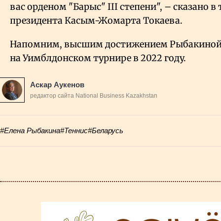
вас орденом "Барыс" III степени", – сказано в
президента Касым-Жомарта Токаева.
Напомним, высшим достижением Рыбакиной 
на Уимблдонском турнире в 2022 году.
Аскар Аукенов
редактор сайта National Business Kazakhstan
#Елена Рыбакина
#Теннис
#Беларусь