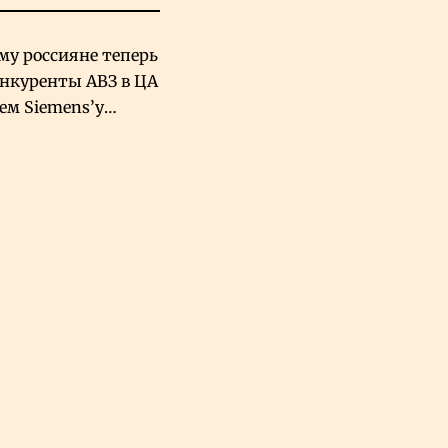
му россияне теперь
онкуренты АВЗ в ЦА
чем Siemens’у
хский завод в
овской Аравии