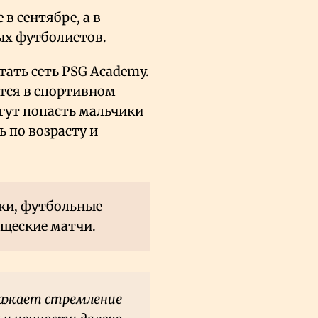
в сентябре, а в
ых футболистов.
отать сеть PSG Academy.
тся в спортивном
огут попасть мальчики
ь по возрасту и
ки, футбольные
ищеские матчи.
ражает стремление