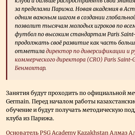
клуба и дальше распространять свои знания
за пределами Парижа. Новая академия в Ас
одним важным шагом в создании глобальной
позволит тысячам молодых игроков по все
футбол по высоким стандартам Paris Saint
продолжать своё развитие как часть больш
отметила
директор по диверсификации и 
коммерческого директора (CRO) Paris Saint-
Бенмохтар
.
Занятия будут проходить по официальной мет
Germain. Перед началом работы казахстански
обучение и будут получать методическую по
клуба из Парижа.
Основатель PSG Academy Kazakhstan Алмаз А