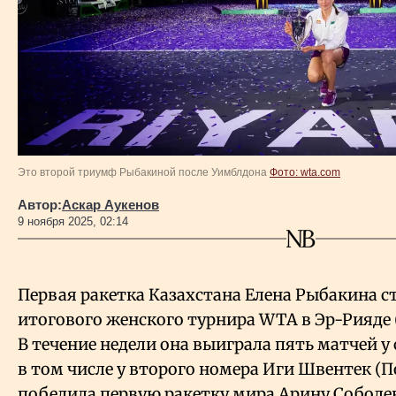
Власть
Геополитика
Исследования
Люди
Это второй триумф Рыбакиной после Уимблдона
Фото: wta.com
Автор:
Аскар Аукенов
Life & Arts
9 ноября 2025, 02:14
О нас
Первая ракетка Казахстана Елена Рыбакина 
итогового женского турнира WTA в Эр-Рияде 
Все новости
В течение недели она выиграла пять матчей у 
в том числе у второго номера Иги Швентек (П
победила первую ракетку мира Арину Соболенко