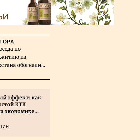
ТОРА
оседа по
житию из
хстана обогнали
вых гигантов ИИ
й эффект: как
остой КТК
на экономике
а
тин