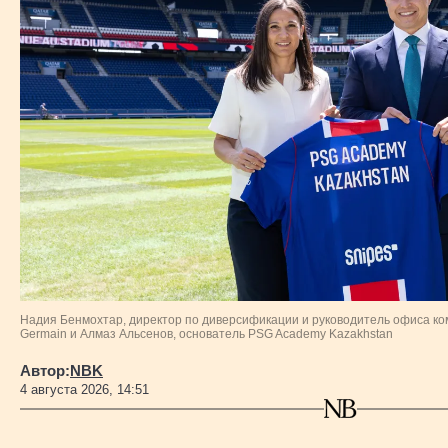
Надия Бенмохтар, директор по диверсификации и руководитель офиса комм
Germain и Алмаз Альсенов, основатель PSG Academy Kazakhstan
Автор:
NBK
4 августа 2026, 14:51