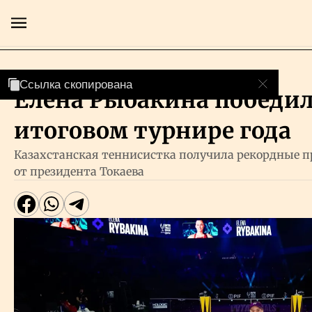
Cпорт
Ссылка скопирована
Ссылка скопирована
Елена Рыбакина победил
Главная
итоговом турнире года
Экономика
Казахстанская теннисистка получила рекордные п
от президента Токаева
Бизнес
Рынки
Технологии