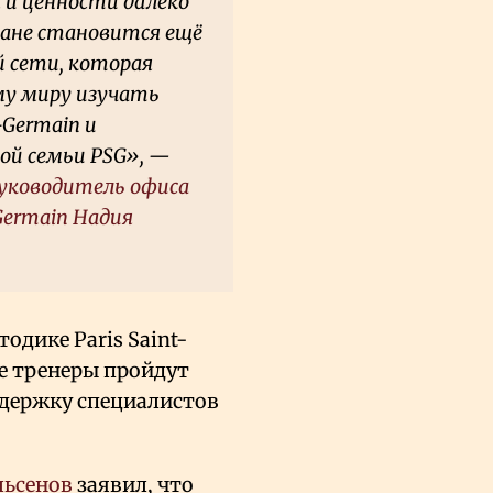
 и ценности далеко
тане становится ещё
 сети, которая
му миру изучать
-Germain и
ой семьи PSG», —
руководитель офиса
Germain Надия
одике Paris Saint-
е тренеры пройдут
ддержку специалистов
льсенов
заявил, что