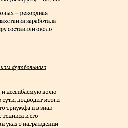
овых – рекордная
азахстанка заработала
еру составили около
чиком футбольного
а и несгибаемую волю
 сути, подводит итоги
го триумфа и в знак
 тенниса и его
н указ о награждении