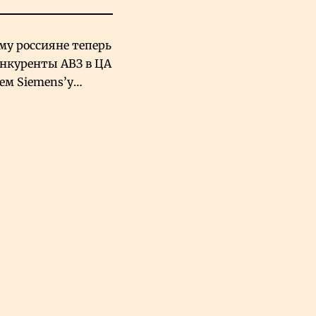
му россияне теперь
онкуренты АВЗ в ЦА
чем Siemens’у
хский завод в
овской Аравии