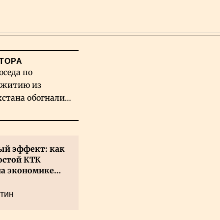
Поиск
ТОРА
оседа по
житию из
хстана обогнали
вых гигантов ИИ
й эффект: как
остой КТК
на экономике
а
тин