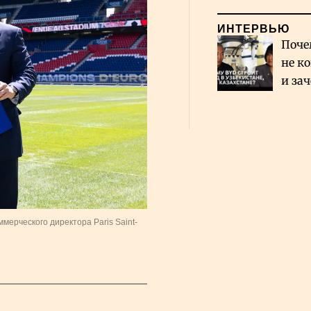
ИНТЕРВЬЮ
Поче
не к
и за
каза
Сауд
ерческого директора Paris Saint-