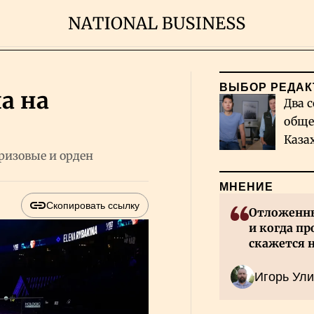
ВЫБОР РЕДАК
а на
Два с
обще
Каза
ризовые и орден
миро
МНЕНИЕ
Скопировать ссылку
Отложенны
и когда пр
скажется 
Казахстан
Игорь Ули