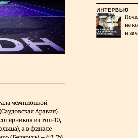
ИНТЕРВЬЮ
Поче
не к
и за
каза
Сауд
стала чемпионкой
(Саудовская Аравия).
соперников из топ-10,
ольша), а в финале
 (Беларусь) – 6:3, 7:6.