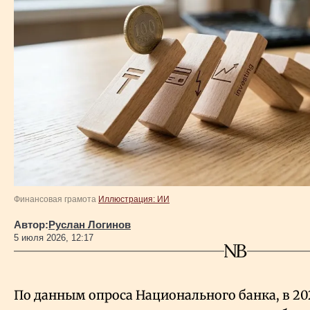
Власть
Геополитика
Исследования
Люди
Life & Arts
Финансовая грамота
Иллюстрация: ИИ
О нас
Автор:
Руслан Логинов
5 июля 2026, 12:17
Все новости
По данным опроса Национального банка, в 202