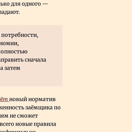
лько для одного —
падают.
е потребности,
ономии,
 полностью
править сначала
а затем
дёт
новый норматив
женность заёмщика по
иям не сможет
всего новые правила