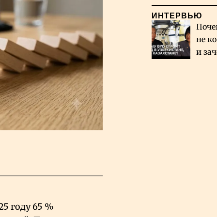
ИНТЕРВЬЮ
Поче
не к
и за
каза
Сауд
5 году 65
%