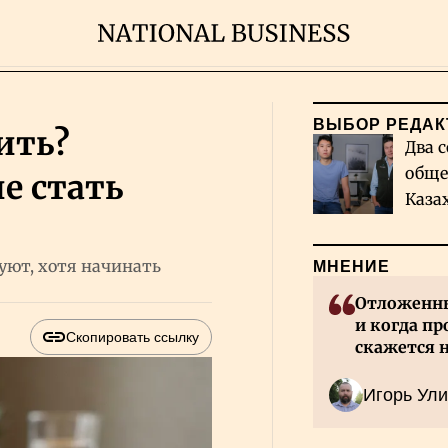
ВЫБОР РЕДАК
ить?
Два с
обще
е стать
Каза
миро
уют, хотя начинать
МНЕНИЕ
Отложенны
и когда пр
Скопировать ссылку
скажется 
Казахстан
Игорь Ули