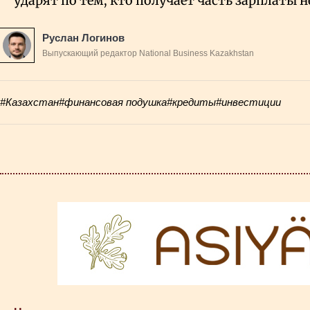
ударят по тем, кто получает часть зарплаты 
Руслан Логинов
Выпускающий редактор National Business Kazakhstan
#Казахстан
#финансовая подушка
#кредиты
#инвестиции