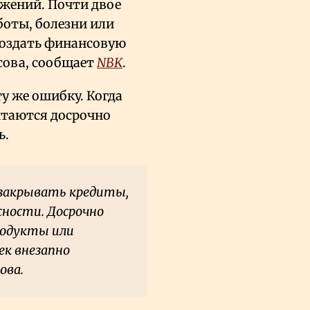
ежений. Почти двое
боты, болезни или
создать финансовую
сова, сообщает
NBK
.
ту же ошибку. Когда
ытаются досрочно
ь.
 закрывать кредиты,
сности. Досрочно
родукты или
ек внезапно
ова.