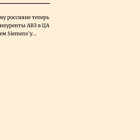
му россияне теперь
онкуренты АВЗ в ЦА
чем Siemens’у
хский завод в
овской Аравии