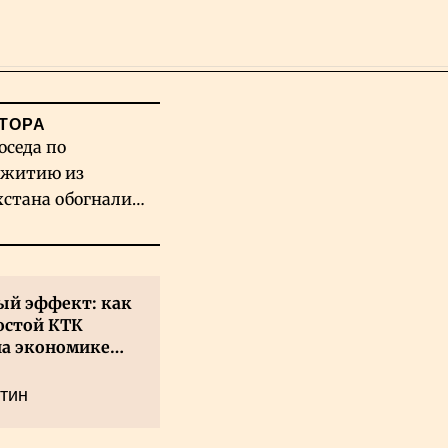
Поиск
ТОРА
оседа по
житию из
хстана обогнали
вых гигантов ИИ
й эффект: как
остой КТК
на экономике
а
тин