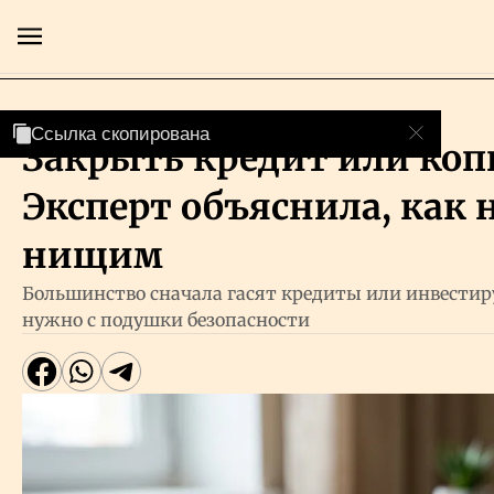
Люди
Ссылка скопирована
Ссылка скопирована
Ссылка скопирована
Ссылка скопирована
Закрыть кредит или коп
Главная
Эксперт объяснила, как н
Экономика
нищим
Большинство сначала гасят кредиты или инвестир
Бизнес
нужно с подушки безопасности
Рынки
Технологии