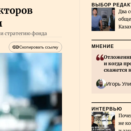
ВЫБОР РЕДАК
кторов
Два с
обще
м
Каза
 и стратегию фонда
миро
МНЕНИЕ
Скопировать ссылку
Отложенны
и когда пр
скажется 
Казахстан
Игорь Ули
ИНТЕРВЬЮ
Поче
не к
и за