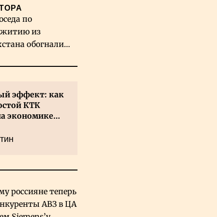
ТОРА
оседа по
житию из
хстана обогнали
вых гигантов ИИ
й эффект: как
остой КТК
на экономике
а
тин
му россияне теперь
онкуренты АВЗ в ЦА
чем Siemens’у