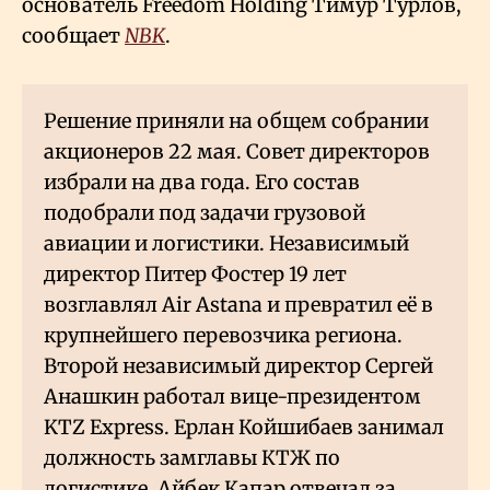
основатель Freedom Holding Тимур Турлов,
сообщает
NBK
.
Решение приняли на общем собрании
акционеров 22 мая. Совет директоров
избрали на два года. Его состав
подобрали под задачи грузовой
авиации и логистики. Независимый
директор Питер Фостер 19 лет
возглавлял Air Astana и превратил её в
крупнейшего перевозчика региона.
Второй независимый директор Сергей
Анашкин работал вице-президентом
KTZ Express. Ерлан Койшибаев занимал
должность замглавы КТЖ по
логистике, Айбек Капар отвечал за