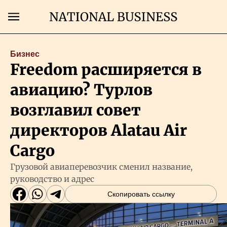
Поиск
Бизнес
Freedom расширяется в
Главная
авиацию? Турлов
Экономика
возглавил совет
директоров Alatau Air
Бизнес
Cargo
Рынки
Грузовой авиаперевозчик сменил название,
руководство и адрес
Технологии
Скопировать ссылку
Власть