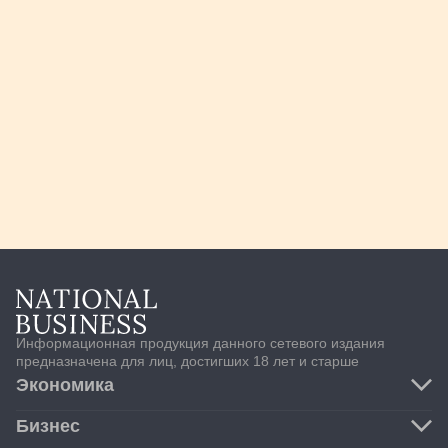
Информационная продукция данного сетевого издания
предназначена для лиц, достигших 18 лет и старше
Экономика
Транспорт и логистика
Бизнес
Банки