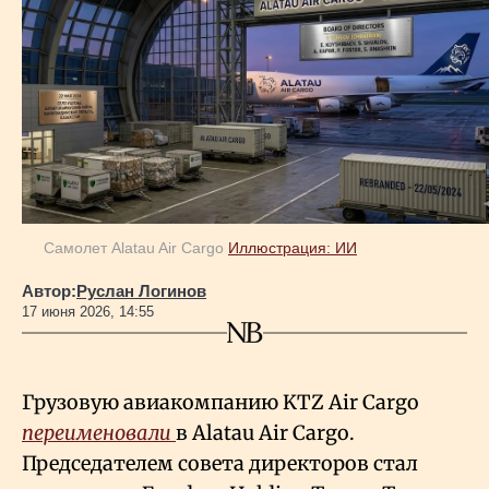
Геополитика
Исследования
Люди
Самолет Alatau Air Cargo
Иллюстрация: ИИ
Life & Arts
Автор:
Руслан Логинов
17 июня 2026, 14:55
О нас
Все новости
Грузовую авиакомпанию KTZ Air Cargo
переименовали
в Alatau Air Cargo.
Председателем совета директоров стал