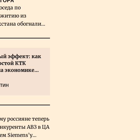
ТОРА
оседа по
житию из
хстана обогнали
вых гигантов ИИ
й эффект: как
остой КТК
на экономике
а
тин
му россияне теперь
онкуренты АВЗ в ЦА
чем Siemens’у