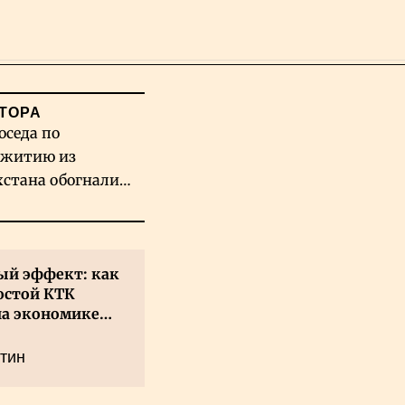
Поиск
ТОРА
оседа по
житию из
хстана обогнали
вых гигантов ИИ
й эффект: как
остой КТК
на экономике
а
тин