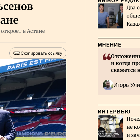
ВЫБОР РЕДАК
ьсенов
Два с
обще
тане
Каза
 откроет в Астане
миро
МНЕНИЕ
Скопировать ссылку
Отложенны
и когда пр
скажется 
Казахстан
Игорь Ули
ИНТЕРВЬЮ
Поче
не к
и за