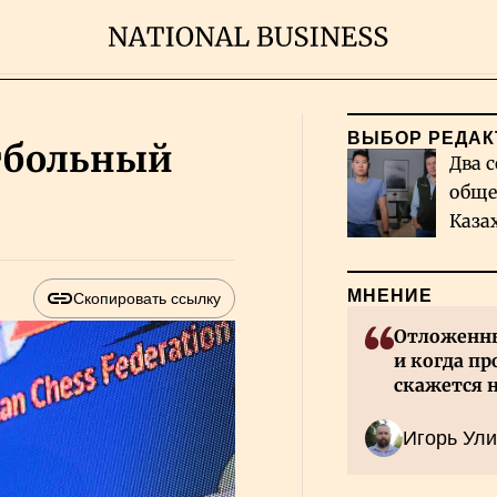
ВЫБОР РЕДАК
тбольный
Два с
обще
Каза
миро
МНЕНИЕ
Скопировать ссылку
Отложенны
и когда пр
скажется 
Казахстан
Игорь Ули