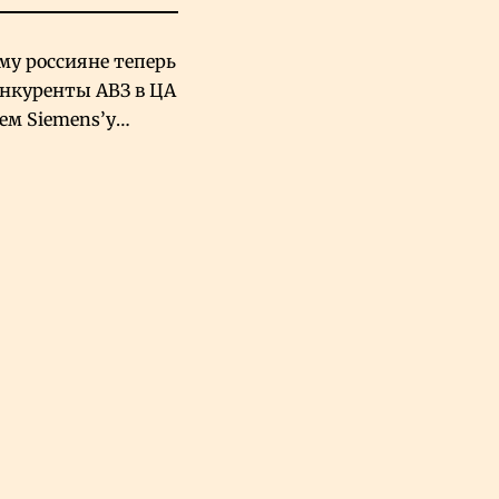
му россияне теперь
онкуренты АВЗ в ЦА
чем Siemens’у
хский завод в
овской Аравии