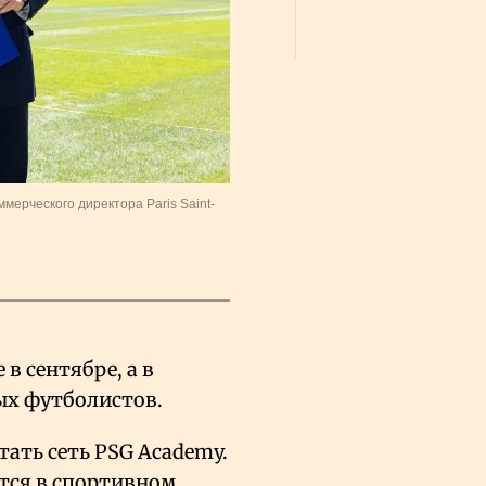
каза
Сауд
ерческого директора Paris Saint-
в сентябре, а в
ых футболистов.
отать сеть PSG Academy.
тся в спортивном