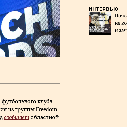
ИНТЕРВЬЮ
Поче
не к
и за
каза
Сауд
 футбольного клуба
ия из группы Freedom
у,
сообщает
областной