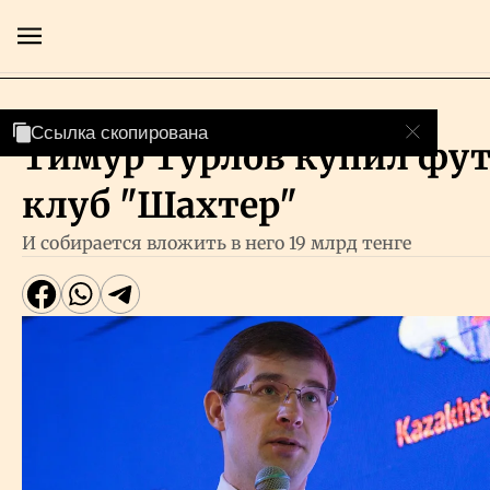
Cпорт
Ссылка скопирована
Ссылка скопирована
Тимур Турлов купил фу
Главная
клуб "Шахтер"
Экономика
И собирается вложить в него 19 млрд тенге
Бизнес
Рынки
Технологии