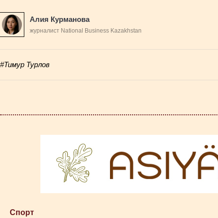
Алия Курманова
журналист National Business Kazakhstan
#Тимур Турлов
Cпорт