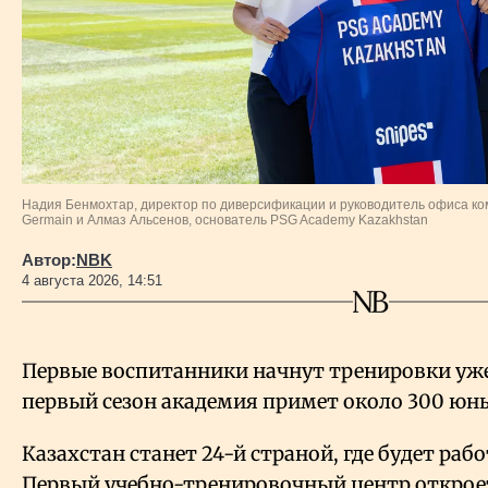
Надия Бенмохтар, директор по диверсификации и руководитель офиса комм
Germain и Алмаз Альсенов, основатель PSG Academy Kazakhstan
Автор:
NBK
4 августа 2026, 14:51
Первые воспитанники начнут тренировки уже 
первый сезон академия примет около 300 юн
Казахстан станет 24-й страной, где будет раб
Первый учебно-тренировочный центр открое