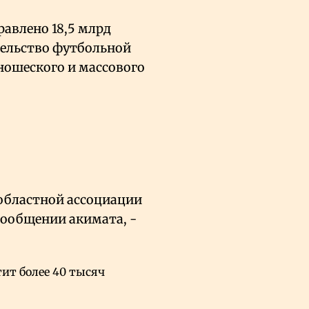
равлено 18,5 млрд
ительство футбольной
юношеского и массового
областной ассоциации
сообщении акимата, -
тит более 40 тысяч