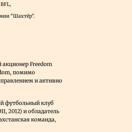
BFL,
мии "Шахтёр".
 акционер Freedom
eedom, помимо
аправлением и активно
ый футбольный клуб
1, 2012) и обладатель
захстанская команда,