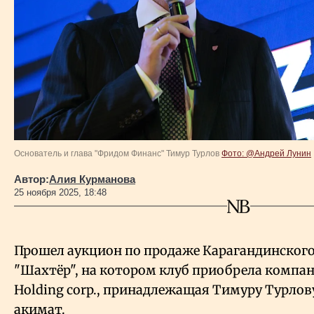
Власть
Геополитика
Исследования
Люди
Основатель и глава "Фридом Финанс" Тимур Турлов
Фото: @Андрей Лунин
Life & Arts
Автор:
Алия Курманова
25 ноября 2025, 18:48
О нас
Прошел аукцион по продаже Карагандинского
Все новости
"Шахтёр", на котором клуб приобрела компан
Holding corp., принадлежащая Тимуру Турлов
акимат.