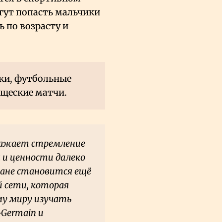
огут попасть мальчики
ь по возрасту и
ки, футбольные
ищеские матчи.
ражает стремление
 и ценности далеко
тане становится ещё
 сети, которая
му миру изучать
-Germain и