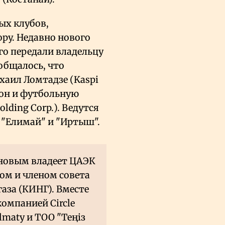
ых клубов,
ру. Недавно нового
го передали владельцу
общалось, что
аил Ломтадзе (Kaspi
ион и футбольную
ding Corp.). Ведутся
 "Елимай" и "Иртыш".
ановым владеет ЦАЭК
ом и членом совета
аза (КИНГ). Вместе
омпанией Circle
Almaty и ТОО "Теңіз