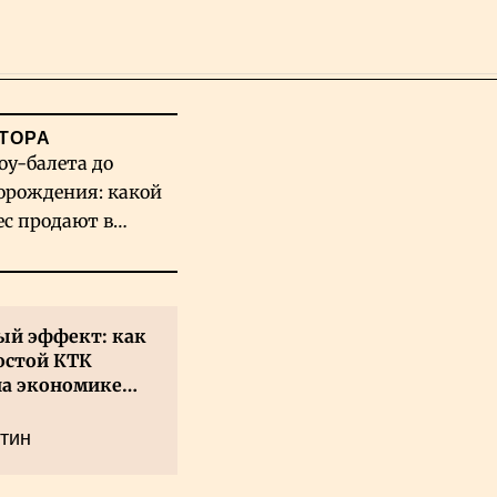
Поиск
ТОРА
оу-балета до
орождения: какой
ес продают в
хстане
й эффект: как
остой КТК
на экономике
а
тин