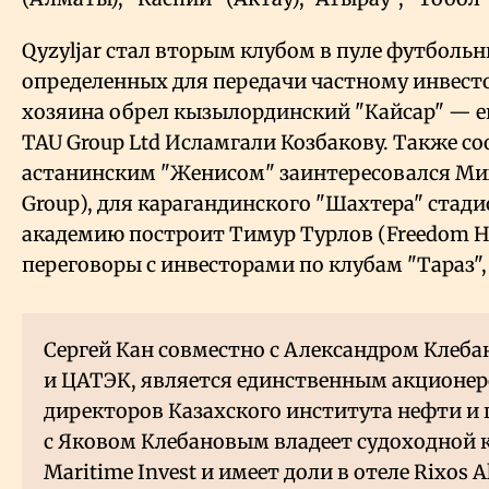
Qyzyljar стал вторым клубом в пуле футбольн
определенных для передачи частному инвесто
хозяина обрел кызылординский "Кайсар" — е
TAU Group Ltd Исламгали Козбакову. Также со
астанинским "Женисом" заинтересовался Мих
Group), для карагандинского "Шахтера" стад
академию построит Тимур Турлов (Freedom Hol
переговоры с инвесторами по клубам "Тараз",
Сергей Кан совместно с Александром Клеб
и ЦАТЭК, является единственным акционер
директоров Казахского института нефти и г
с Яковом Клебановым владеет судоходной к
Maritime Invest и имеет доли в отеле Rixos 