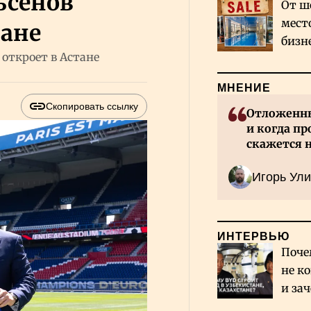
ьсенов
От ш
мест
тане
бизн
 откроет в Астане
Каза
МНЕНИЕ
Скопировать ссылку
Отложенны
и когда пр
скажется 
Казахстан
Игорь Ули
ИНТЕРВЬЮ
Поче
не к
и за
каза