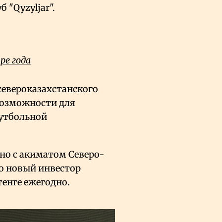
 "Qyzyljar".
ре года
североказахстанского
возможности для
футбольной
но с акиматом Северо-
то новый инвестор
тенге ежегодно.