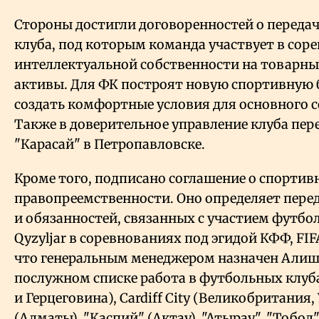
Стороны достигли договоренностей о переда
клуба, под которым команда участвует в сор
интеллектуальной собственности на товарны
активы. Для ФК построят новую спортивную б
создать комфортные условия для основного 
Также в доверительное управление клуба пер
"Карасай" в Петропавловске.
Кроме того, подписано соглашение о спортив
правопреемственности. Оно определяет пере
и обязанностей, связанных с участием футб
Qyzyljar в соревнованиях под эгидой КФФ, FIF
что генеральным менеджером назначен Алише
послужном списке работа в футбольных клуба
и Герцеговина), Cardiff City (Великобритания, 
(Алматы), "Каспий" (Актау), "Атырау", "Тобол"