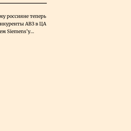
му россияне теперь
онкуренты АВЗ в ЦА
чем Siemens’у
хский завод в
овской Аравии