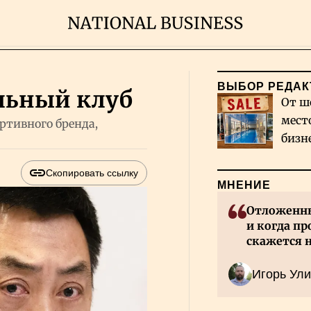
ВЫБОР РЕДАК
льный клуб
От ш
мест
ртивного бренда,
бизн
Каза
Скопировать ссылку
МНЕНИЕ
Отложенны
и когда пр
скажется 
Казахстан
Игорь Ули