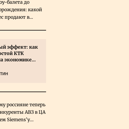
оу-балета до
орождения: какой
ес продают в
хстане
й эффект: как
остой КТК
на экономике
а
тин
му россияне теперь
онкуренты АВЗ в ЦА
чем Siemens’у
хский завод в