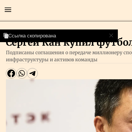
Cпорт
Ссылка скопирована
Ссылка скопирована
Ссылка скопирована
Сергей Кан купил футбо
Главная
Подписаны соглашения о передаче миллионеру спо
инфраструктуры и активов команды
Экономика
Бизнес
Рынки
Технологии