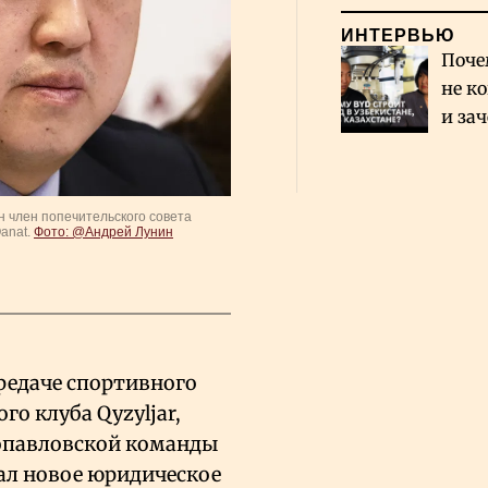
ИНТЕРВЬЮ
Поче
не к
и за
каза
Сауд
 член попечительского совета
anat.
Фото: @Андрей Лунин
редаче спортивного
о клуба Qyzyljar,
ропавловской команды
вал новое юридическое