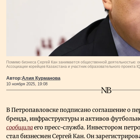
Власть
Геополитика
Исследования
Люди
Помимо бизнеса Сергей Кан занимается общественной деятельностью: он
Ассоциации корейцев Казахстана и участник образовательного проекта IQ
Life & Arts
Автор:
Алия Курманова
10 ноября 2025, 19:08
О нас
В Петропавловске подписано соглашение о пе
Все новости
бренда, инфраструктуры и активов футбольног
сообщила
его пресс-служба. Инвестором пет
стал бизнесмен Сергей Кан. Он зарегистриро