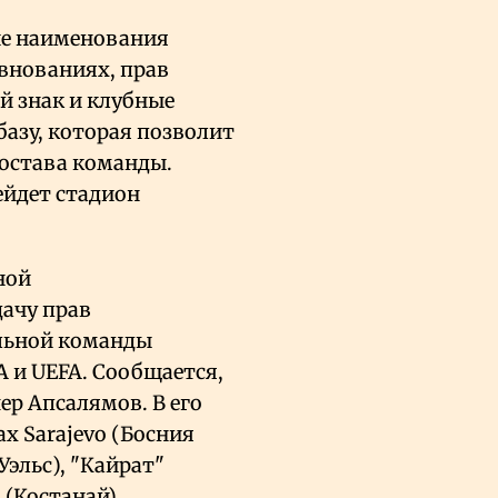
че наименования
евнованиях, прав
й знак и клубные
азу, которая позволит
состава команды.
ейдет стадион
ной
дачу прав
ольной команды
A и UEFA. Сообщается,
р Апсалямов. В его
х Sarajevo (Босния
Уэльс), "Кайрат"
 (Костанай).