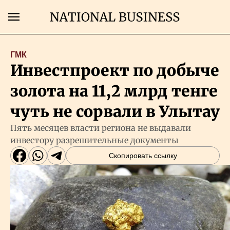
Поиск
ГМК
Инвестпроект по добыче
Главная
золота на 11,2 млрд тенге
Экономика
чуть не сорвали в Улытау
Пять месяцев власти региона не выдавали
Бизнес
инвестору разрешительные документы
Скопировать ссылку
Рынки
Технологии
Власть