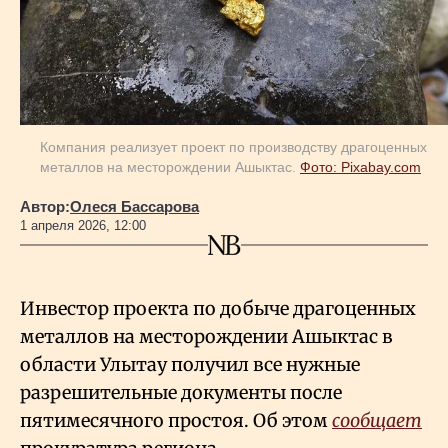
Геополитика
Исследования
Компания реализует проект по производству драгоценных
металлов на месторождении Ашыктас.
Фото: Pixabay.com
Люди
Автор:
Олеся Бассарова
1 апреля 2026, 12:00
Life & Arts
О нас
Инвестор проекта по добыче драгоценных
металлов на месторождении Ашыктас в
области Улытау получил все нужные
Все новости
разрешительные документы после
пятимесячного простоя. Об этом
сообщает