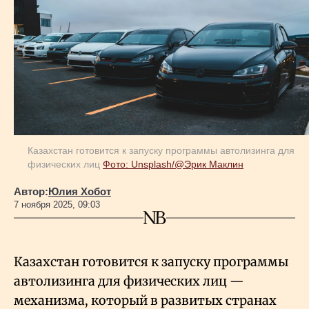
Геополитика
Исследования
Люди
Казахстан готовится к запуску программы автолизинга для
физических лиц
Фото: Unsplash/@Эрик Маклин
Life & Arts
Автор:
Юлия Хобот
7 ноября 2025, 09:03
О нас
Все новости
Казахстан готовится к запуску программы
автолизинга для физических лиц —
механизма, который в развитых странах