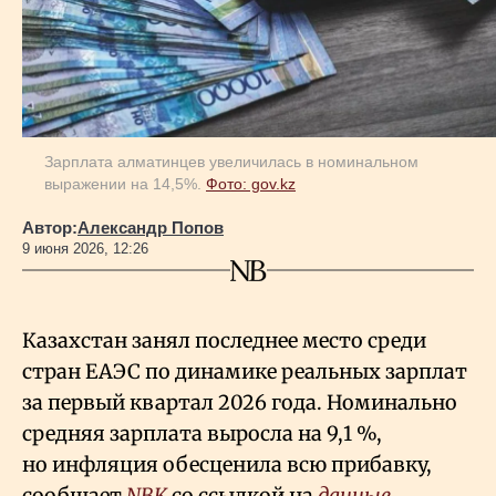
Геополитика
Исследования
Зарплата алматинцев увеличилась в номинальном
выражении на 14,5%.
Фото: gov.kz
Люди
Автор:
Александр Попов
9 июня 2026, 12:26
Life & Arts
О нас
Казахстан занял последнее место среди
стран ЕАЭС по динамике реальных зарплат
за первый квартал 2026 года. Номинально
Все новости
средняя зарплата выросла на 9,1
%,
но инфляция обесценила всю прибавку,
сообщает
NBK
со ссылкой на
данные