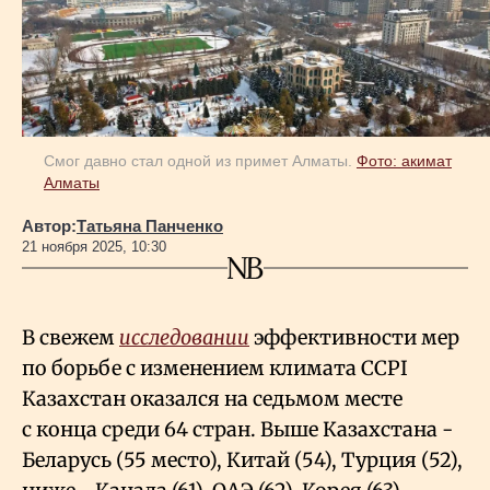
Геополитика
Исследования
Смог давно стал одной из примет Алматы.
Фото: акимат
Алматы
Люди
Автор:
Татьяна Панченко
21 ноября 2025, 10:30
Life & Arts
О нас
В свежем
исследовании
эффективности мер
по борьбе с изменением климата CCPI
Казахстан оказался на седьмом месте
Все новости
с конца среди 64 стран. Выше Казахстана -
Беларусь (55 место), Китай (54), Турция (52),