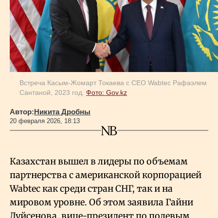
Геополитика
Исследования
Встреча Касым-Жомарт Токаева с CEO Wabtec Рафаэлем
Люди
Сантаной, 2023 год.
Фото: Gov.kz
Автор:
Никита Дробны
Life & Arts
20 февраля 2026, 18:13
О нас
Казахстан вышел в лидеры по объемам
партнерства с американской корпорацией
Все новости
Wabtec как среди стран СНГ, так и на
мировом уровне. Об этом заявила Гайни
Дуйсенова, вице-президент по полевым