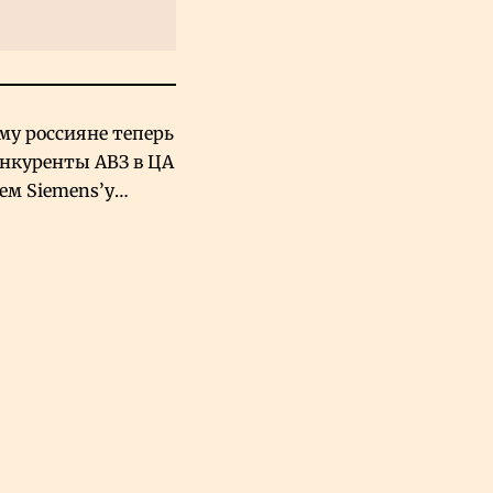
му россияне теперь
онкуренты АВЗ в ЦА
чем Siemens’у
хский завод в
овской Аравии