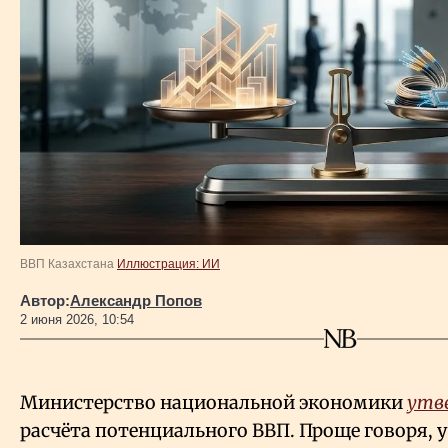
Власть
Геополитика
Исследования
Люди
Life & Arts
ВВП Казахстана
Иллюстрация: ИИ
Автор:
Александр Попов
О нас
2 июня 2026, 10:54
Все новости
Министерство национальной экономики
утв
расчёта потенциального ВВП. Проще говоря, у