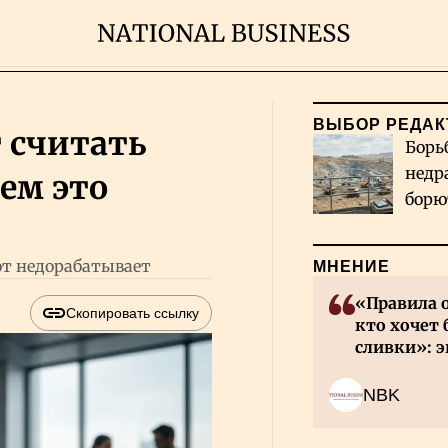
ВЫБОР РЕДАК
 считать
Борь
недр
ем это
борю
и во
от недорабатывает
МНЕНИЕ
«Правила 
Скопировать ссылку
кто хочет 
сливки»: э
инвесторов
NBK