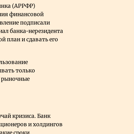
ынка (АРРФР)
ния финансовой
овление подписали
лиал банка-нерезидента
й план и сдавать его
льзование
ывать только
и рыночные
чай кризиса. Банк
кционеров и холдингов
акие сроки.