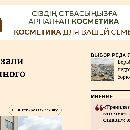
ВЫБОР РЕДАК
язали
Борь
недр
нного
борю
и во
МНЕНИЕ
«Правила 
Скопировать ссылку
кто хочет 
сливки»: э
инвесторов