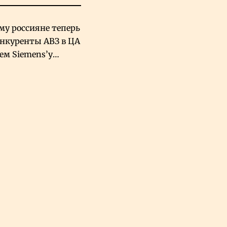
му россияне теперь
онкуренты АВЗ в ЦА
чем Siemens’у
хский завод в
овской Аравии