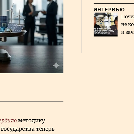
ИНТЕРВЬЮ
Поче
не к
и за
каза
Сауд
ердило
методику
 государства теперь