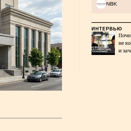
NBK
ИНТЕРВЬЮ
Поче
не к
и за
каза
Сауд