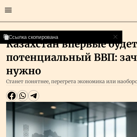
Экономика
Ссылка скопирована
Ссылка скопирована
Казахстан впервые будет
Главная
потенциальный ВВП: зач
Экономика
нужно
Станет понятнее, перегрета экономика или наобор
Бизнес
Рынки
Технологии