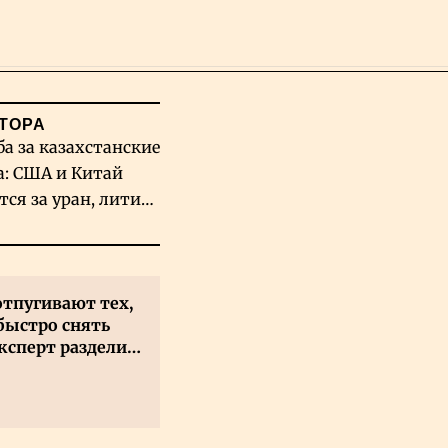
Поиск
ТОРА
ба за казахстанские
а: США и Китай
тся за уран, литий
льфрам
отпугивают тех,
быстро снять
ксперт разделил
 на два типа