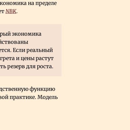
экономика на пределе
ет
NBK
.
орый экономика
ействованы
ется. Если реальный
грета и цены растут
ть резерв для роста.
одственную функцию
вой практике. Модель