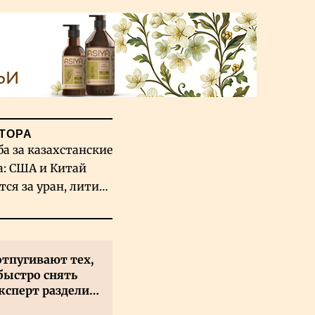
ТОРА
ба за казахстанские
а: США и Китай
тся за уран, литий
льфрам
отпугивают тех,
быстро снять
ксперт разделил
 на два типа