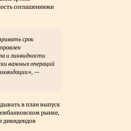
ность соглашениями
тривать срок
аправлен
ла и ликвидности
ски важных операций
ликвидации», —
дывать в план выпуск
межбанковском рынке,
е дивидендов