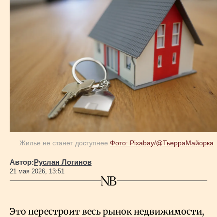
Геополитика
Исследования
Люди
Life & Arts
Жилье не станет доступнее
Фото: Pixabay/@ТьерраМайорка
О нас
Автор:
Руслан Логинов
21 мая 2026, 13:51
Все новости
Это перестроит весь рынок недвижимости,