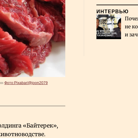
ИНТЕРВЬЮ
Поче
не к
и за
каза
Сауд
онн
Фото:Pixabar/@joon2079
олдинга «Байтерек»,
животноводстве.