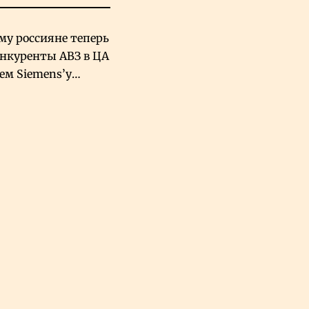
му россияне теперь
онкуренты АВЗ в ЦА
чем Siemens’у
хский завод в
овской Аравии