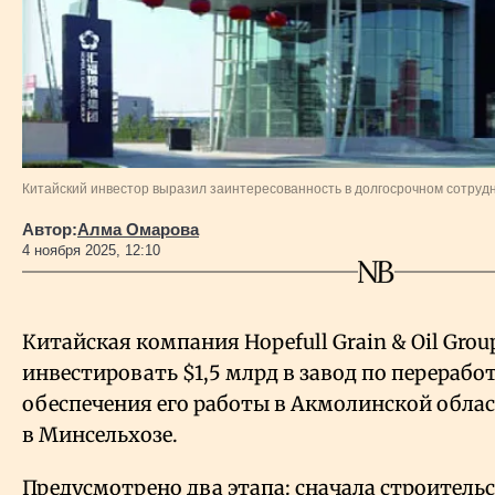
Власть
Геополитика
Исследования
Китайский инвестор выразил заинтересованность в долгосрочном сотруд
Люди
Автор:
Алма Омарова
4 ноября 2025, 12:10
Life & Arts
Китайская компания Hopefull Grain
&
Oil
Grou
О нас
инвестировать $1,5
млрд в завод по переработ
обеспечения его работы в Акмолинской обла
Все новости
в Минсельхозе.
Предусмотрено два этапа: сначала строитель