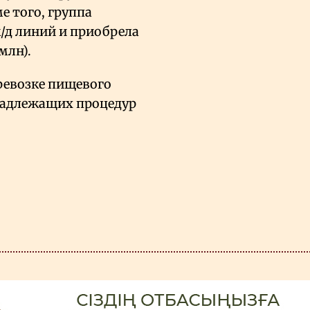
е того, группа
ж/д линий и приобрела
млн).
еревозке пищевого
з надлежащих процедур