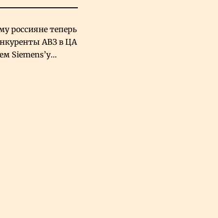
му россияне теперь
онкуренты АВЗ в ЦА
чем Siemens’у
хский завод в
овской Аравии