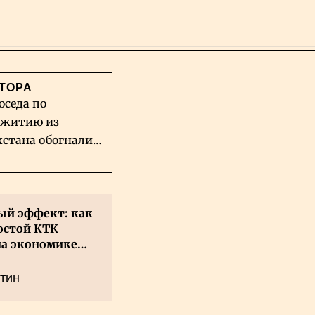
Поиск
ТОРА
оседа по
житию из
хстана обогнали
вых гигантов ИИ
й эффект: как
остой КТК
на экономике
а
тин