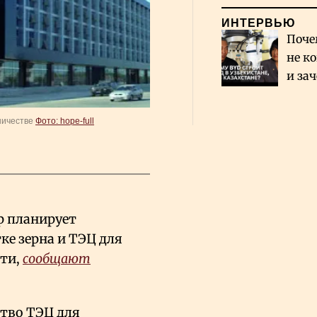
ИНТЕРВЬЮ
Поче
не к
и за
каза
Сауд
ничестве
Фото: hope-full
p планирует
ке зерна и ТЭЦ для
сти,
сообщают
ство ТЭЦ для