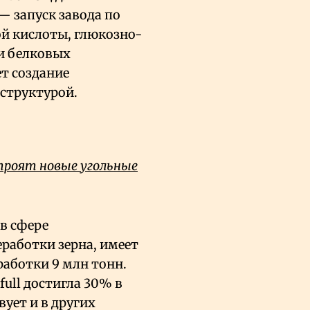
— запуск завода по
ой кислоты, глюкозно-
и белковых
т создание
структурой.
троят новые угольные
 в сфере
работки зерна, имеет
работки 9 млн тонн.
full достигла 30% в
ует и в других