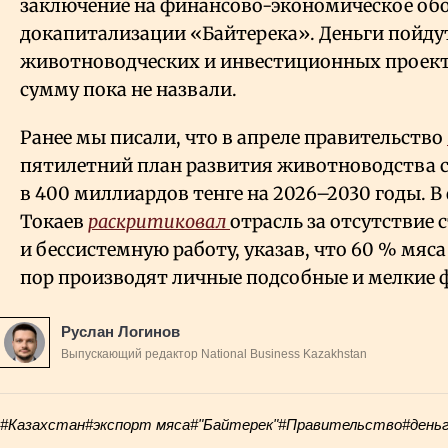
заключение на финансово-экономическое об
докапитализации «Байтерека». Деньги пойду
животноводческих и инвестиционных проек
сумму пока не назвали.
Ранее мы писали, что в апреле правительство
пятилетний план развития животноводства 
в 400 миллиардов тенге на 2026–2030 годы. В
Токаев
раскритиковал
отрасль за отсутствие 
и бессистемную работу, указав, что 60
% мяса
пор производят личные подсобные и мелкие 
Руслан Логинов
Выпускающий редактор National Business Kazakhstan
#Казахстан
#экспорт мяса
#"Байтерек"
#Правительство
#день