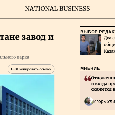
ВЫБОР РЕДАК
тане завод и
Два с
обще
Каза
ального парка
миро
МНЕНИЕ
Скопировать ссылку
Отложенны
и когда пр
скажется 
Казахстан
Игорь Ули