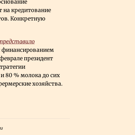
основание
т на кредитование
тов. Конкретную
представило
с финансированием
 феврале президент
стратегии
 и 80
% молока до сих
фермерские хозяйства.
ги