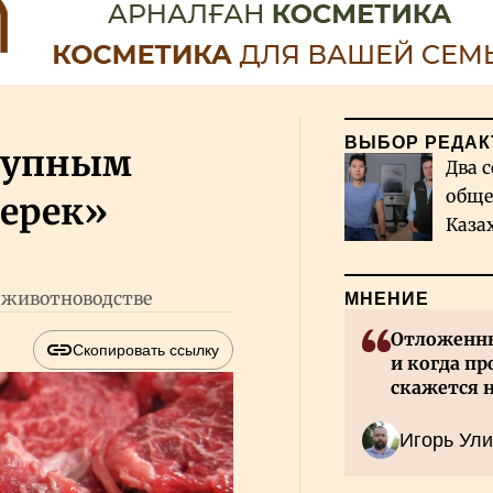
ВЫБОР РЕДАК
крупным
Два с
обще
терек»
Каза
миро
 животноводстве
МНЕНИЕ
Отложенны
Скопировать ссылку
и когда пр
скажется 
Казахстан
Игорь Ули