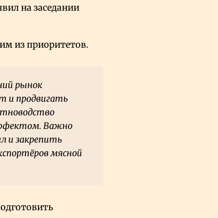
вил на заседании
им из приоритетов.
ний рынок
т и продвигать
отноводство
ффектом. Важно
л и закрепить
экспортёров мясной
подготовить