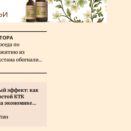
ТОРА
оседа по
житию из
хстана обогнали
вых гигантов ИИ
й эффект: как
остой КТК
на экономике
а
тин