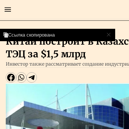
АПК
Ссылка скопирована
Ссылка скопирована
Китай построит в Казахс
Главная
ТЭЦ за $1,5 млрд
Экономика
Инвестор также рассматривает создание индустри
Бизнес
Рынки
Технологии