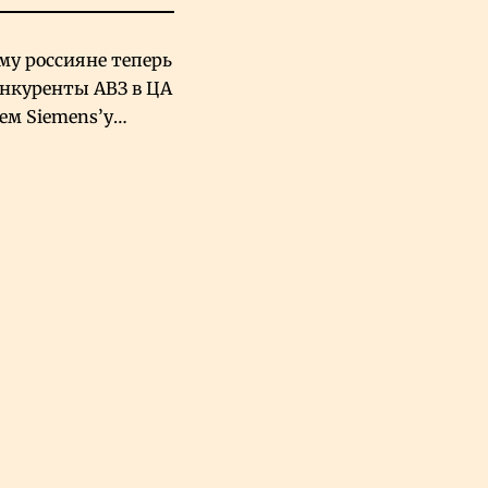
му россияне теперь
онкуренты АВЗ в ЦА
чем Siemens’у
хский завод в
овской Аравии