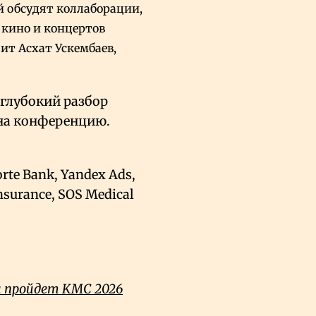
й обсудят коллаборации,
ь кино и концертов
т Асхат Ускембаев,
 глубокий разбор
 на конференцию.
te Bank, Yandex Ads,
nsurance, SOS Medical
ты пройдет KMC 2026