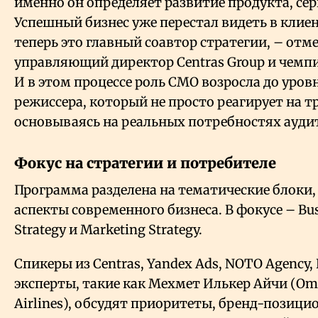
именно он определяет развитие продукта, сер
Успешный бизнес уже перестал видеть в клие
теперь это главный соавтор стратегии, – отм
управляющий директор Centras Group и чем
И в этом процессе роль СМО возросла до уров
режиссера, который не просто реагирует на т
основываясь на реальных потребностях ауди
Фокус на стратегии и потребителе
Программа разделена на тематические блоки
аспекты современного бизнеса. В фокусе – Bu
Strategy и Marketing Strategy.
Спикеры из Centras, Yandex Ads, NOTO Agency
эксперты, такие как Мехмет Илькер Айчи (Oma
Airlines), обсудят приоритеты, бренд-позиц