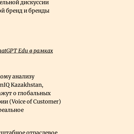
нельной дискуссии
ой бренд и бренды
hatGPT Edu в рамках
кому анализу
nIQ Kazakhstan,
кажут о глобальных
и (Voice of Customer)
реальное
сштабное отраслевое