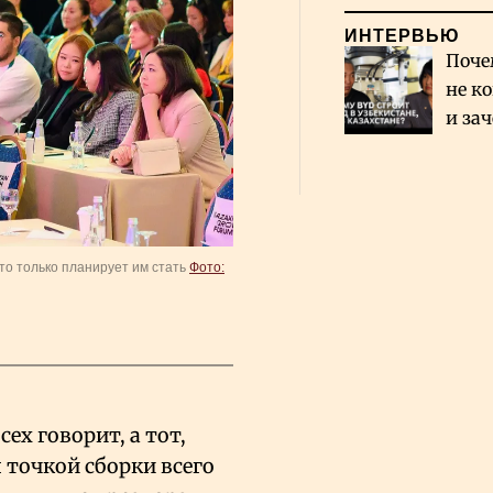
ИНТЕРВЬЮ
Поче
не к
и за
каза
Сауд
то только планирует им стать
Фото:
сех говорит, а тот,
 точкой сборки всего