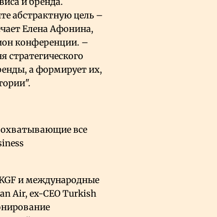
виса и бренда.
нте абстрактную цель –
ечает
Елена Афонина,
пион конференции
. –
ня стратегического
ренды, а формирует их,
тории".
, охватывающие все
siness
, KGF и международные
n Air, ex-CEO Turkish
ионирование