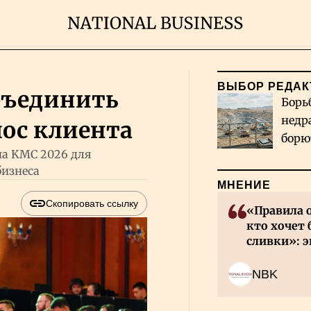
ВЫБОР РЕДАК
объединить
Борь
недр
лос клиента
борю
на KMC 2026 для
и во
бизнеса
МНЕНИЕ
Скопировать ссылку
«Правила 
кто хочет 
сливки»: э
инвесторов
NBK