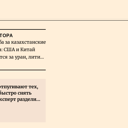
Поиск
ТОРА
ба за казахстанские
а: США и Китай
тся за уран, литий
льфрам
отпугивают тех,
быстро снять
ксперт разделил
 на два типа