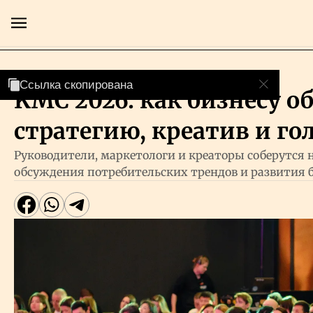
Бизнес
Ссылка скопирована
Ссылка скопирована
KMC 2026: как бизнесу 
Главная
стратегию, креатив и го
Экономика
Руководители, маркетологи и креаторы соберутся 
обсуждения потребительских трендов и развития 
Бизнес
Рынки
Технологии