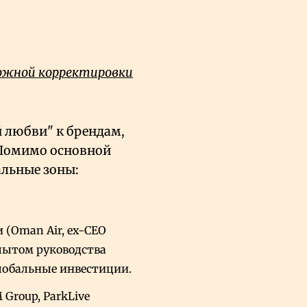
ожной корректировки
й любви" к брендам,
 Помимо основной
альные зоны:
 (Oman Air, ex-CEO
опытом руководства
глобальные инвестиции.
 Group, ParkLive