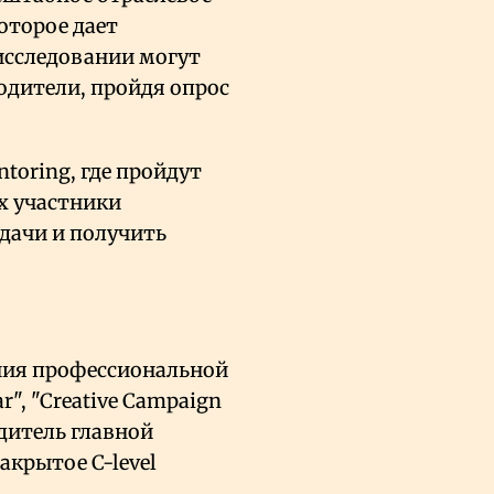
которое дает
исследовании могут
одители, пройдя опрос
toring, где пройдут
ых участники
дачи и получить
ния профессиональной
r", "Creative Campaign
бедитель главной
крытое C-level