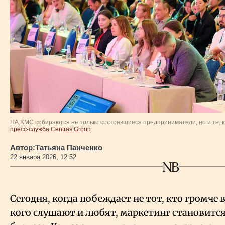
Власть
Геополитика
Исследования
Люди
НА KMC собираются не только состоявшиеся предприниматели, но и те, к
Life & Arts
пресс-служба Centras Group
Автор:
Татьяна Панченко
О нас
22 января 2026, 12:52
Все новости
Сегодня, когда побеждает не тот, кто громче в
кого слушают и любят, маркетинг становится