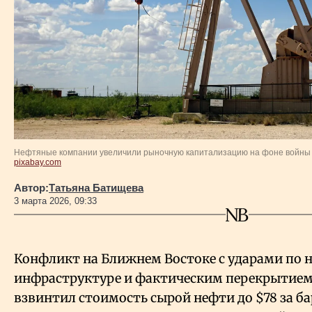
Власть
Геополитика
Исследования
Люди
Нефтяные компании увеличили рыночную капитализацию на фоне войны 
pixabay.com
Life & Arts
Автор:
Татьяна Батищева
3 марта 2026, 09:33
О нас
Все новости
Конфликт на Ближнем Востоке с ударами по 
инфраструктуре и фактическим перекрытием
взвинтил стоимость сырой нефти до $78 за ба