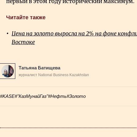
первый в этом году исторический максимум.
Читайте также
Цена на золото выросла на 2% на фоне конф
Востоке
Татьяна Батищева
журналист National Business Kazakhstan
#KASE
#"КазМунайГаз"
#Нефть
#Золото