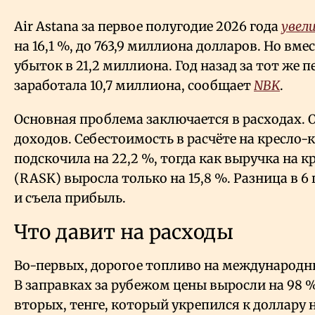
Air Astana за первое полугодие 2026 года
увел
на 16,1
%, до 763,9 миллиона долларов. Но вм
убыток в 21,2 миллиона. Год назад за тот же
заработала 10,7 миллиона, сообщает
NBK
.
Основная проблема заключается в расходах. 
доходов. Себестоимость в расчёте на кресло-
подскочила на 22,2
%, тогда как выручка на 
(RASK) выросла только на 15,8
%. Разница в 6
и съела прибыль.
Что давит на расходы
Во-первых, дорогое топливо на международн
В заправках за рубежом цены выросли на 98
%
вторых, тенге, который укрепился к доллару н