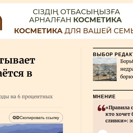
ВЫБОР РЕДАК
атывает
Борь
недр
аётся в
борю
и во
ходы на 6 процентных
МНЕНИЕ
«Правила 
кто хочет 
Скопировать ссылку
сливки»: э
инвесторов