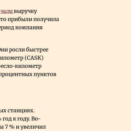
ичила
выручку
есто прибыли получила
 период компания
Они росли быстрее
километр (CASK)
кресло-километр
 процентных пунктов
ых станциях.
 год к году. Во-
а 7
% и увеличил