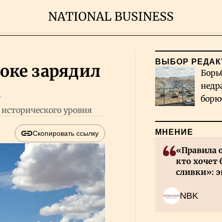
ВЫБОР РЕДАК
оке зарядил
Борь
недр
E
борю
 исторического уровня
и во
МНЕНИЕ
Скопировать ссылку
«Правила 
кто хочет 
сливки»: э
инвесторов
NBK