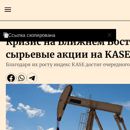
Фондовый рынок
Ссылка скопирована
Ссылка скопирована
Кризис на Ближнем Вост
Главная
сырьевые акции на KAS
Экономика
Благодаря их росту индекс KASE достиг очередного
Бизнес
Рынки
Технологии