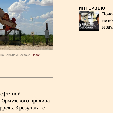
ИНТЕРВЬЮ
Поче
не к
и за
каза
Сауд
на Ближнем Востоке.
Фото:
нефтяной
 Ормузского пролива
ррель. В результате