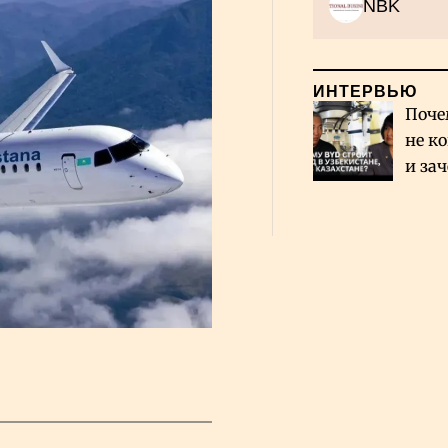
NBK
ИНТЕРВЬЮ
Поче
не к
и за
каза
Сауд