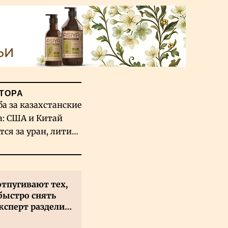
ТОРА
ба за казахстанские
а: США и Китай
тся за уран, литий
льфрам
отпугивают тех,
быстро снять
ксперт разделил
 на два типа