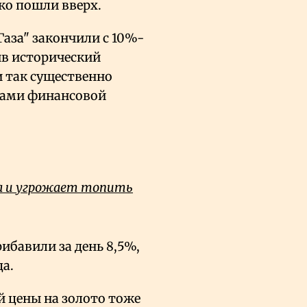
ко пошли вверх.
Газа" закончили с 10%-
вив исторический
и так существенно
рами финансовой
ва и угрожает топить
ибавили за день 8,5%,
да.
й цены на золото тоже