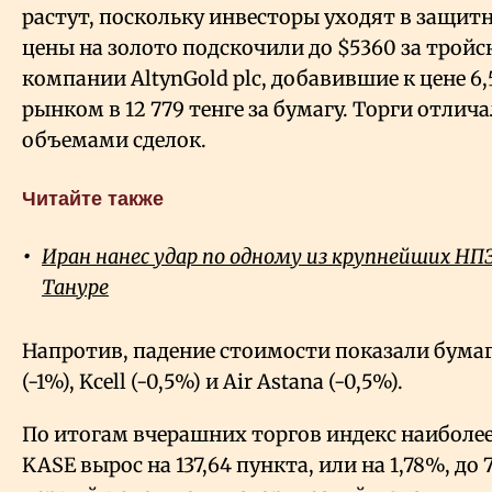
растут, поскольку инвесторы уходят в защит
цены на золото подскочили до $5360 за тройс
компании AltynGold plc, добавившие к цене 6
рынком в 12
779 тенге за бумагу. Торги отл
объемами сделок.
Читайте также
Иран нанес удар по одному из крупнейших НПЗ 
Тануре
Напротив, падение стоимости показали бума
(-1%), Kcell (-0,5%) и Air Astana (-0,5%).
По итогам вчерашних торгов индекс наиболе
KASE вырос на 137,64 пункта, или на 1,78%, до