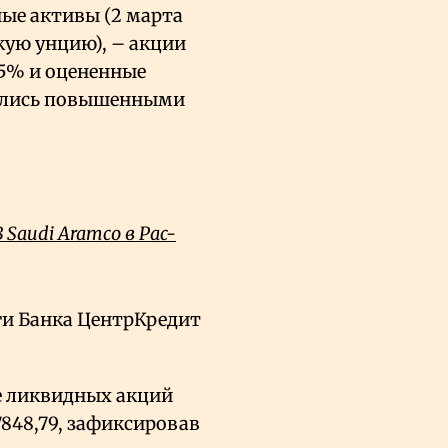
ные активы (2 марта
кую унцию), – акции
,5% и оцененные
ичались повышенными
Saudi Aramco в Рас-
ги Банка ЦентрКредит
е ликвидных акций
 7848,79, зафиксировав