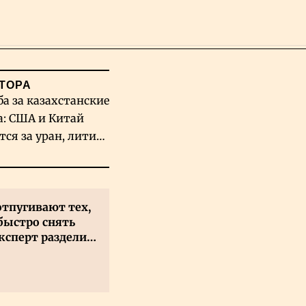
Поиск
ТОРА
ба за казахстанские
а: США и Китай
тся за уран, литий
льфрам
отпугивают тех,
быстро снять
ксперт разделил
 на два типа