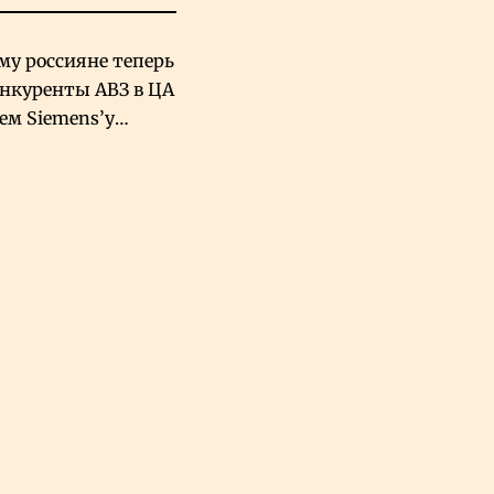
му россияне теперь
онкуренты АВЗ в ЦА
чем Siemens’у
хский завод в
овской Аравии