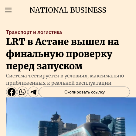
Поиск
Транспорт и логистика
LRT в Астане вышел на
Главная
финальную проверку
Экономика
перед запуском
Система тестируется в условиях, максимально
Бизнес
приближенных к реальной эксплуатации
Скопировать ссылку
Рынки
Технологии
Власть