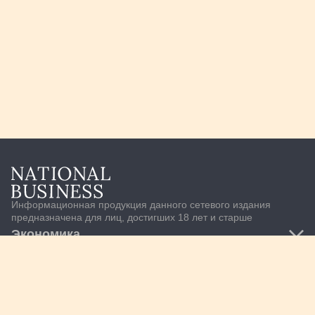
Информационная продукция данного сетевого издания
предназначена для лиц, достигших 18 лет и старше
Экономика
Транспорт и логистика
Бизнес
Банки
M&A
Рынки
Инфраструктура
Компании
Нефть и газ