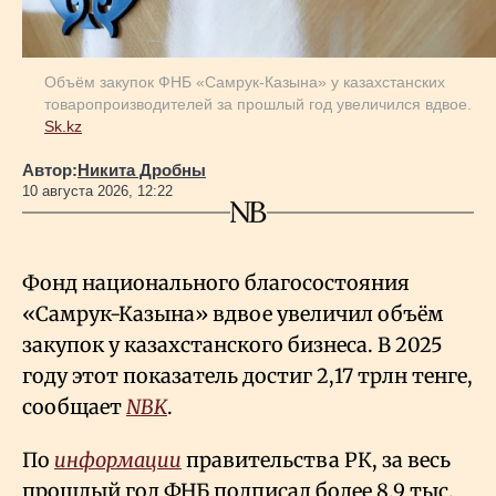
Объём закупок ФНБ «Самрук-Казына» у казахстанских
товаропроизводителей за прошлый год увеличился вдвое.
Sk.kz
Автор:
Никита Дробны
10 августа 2026, 12:22
Фонд национального благосостояния
«Самрук-Казына» вдвое увеличил объём
закупок у казахстанского бизнеса. В 2025
году этот показатель достиг 2,17 трлн тенге,
сообщает
NBK
.
По
информации
правительства РК, за весь
прошлый год ФНБ подписал более 8,9 тыс.