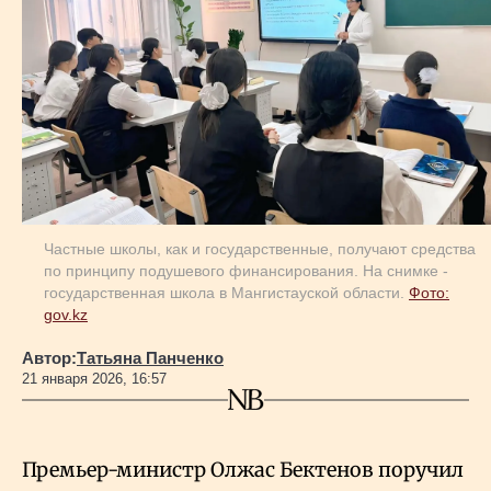
Геополитика
Исследования
Люди
Частные школы, как и государственные, получают средства
Life & Arts
по принципу подушевого финансирования. На снимке -
государственная школа в Мангистауской области.
Фото:
gov.kz
О нас
Автор:
Татьяна Панченко
21 января 2026, 16:57
Все новости
Премьер-министр Олжас Бектенов поручил