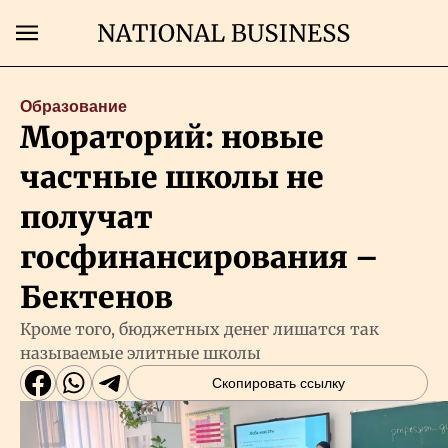
Поиск
Образование
Мораторий: новые
Главная
частные школы не
Экономика
получат
госфинансирования –
Бизнес
Бектенов
Рынки
Кроме того, бюджетных денег лишатся так
называемые элитные школы
Технологии
Скопировать ссылку
Власть