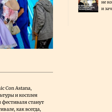
не к
и за
каза
Сауд
ic Con Astana,
ьтуры и косплея
 фестиваля станут
ивале, как всегда,