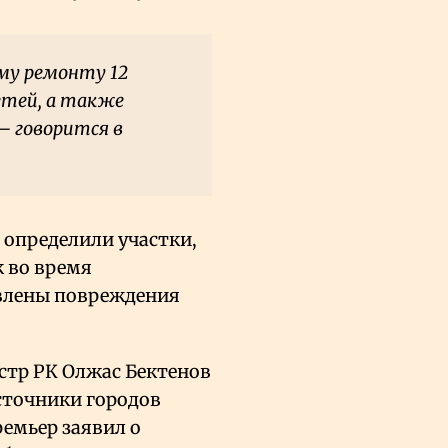
му ремонту 12
етей, а также
– говорится в
 определили участки,
к во время
влены повреждения
стр РК Олжас Бектенов
сточники городов
ремьер заявил о