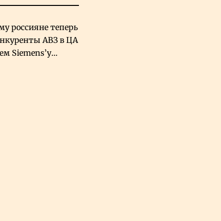
му россияне теперь
онкуренты АВЗ в ЦА
чем Siemens’у
хский завод в
овской Аравии