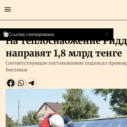
Власть
Ссылка скопирована
Ссылка скопирована
На теплоснабжение Ридд
Главная
направят 1,8 млрд тенге
Экономика
Соответствующее постановление подписал премье
Бектенов
Бизнес
Рынки
Технологии