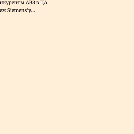
онкуренты АВЗ в ЦА
чем Siemens’у
хский завод в
овской Аравии