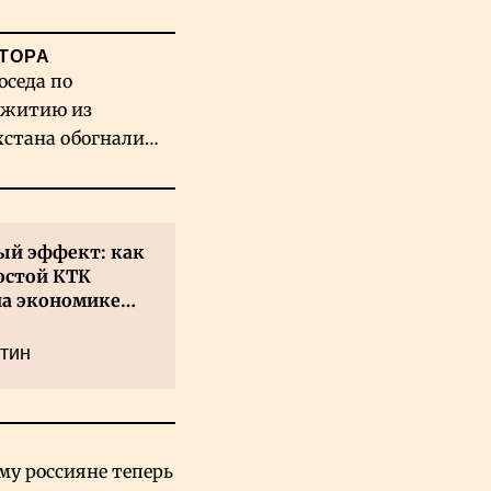
ТОРА
оседа по
житию из
хстана обогнали
вых гигантов ИИ
й эффект: как
остой КТК
на экономике
а
тин
му россияне теперь