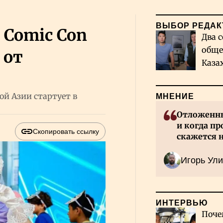
ВЫБОР РЕДАК
Comic Con
Два с
обще
 от
Каза
миро
й Азии стартует в
МНЕНИЕ
Отложенны
и когда пр
Скопировать ссылку
скажется 
Казахстан
Игорь Ули
ИНТЕРВЬЮ
Поче