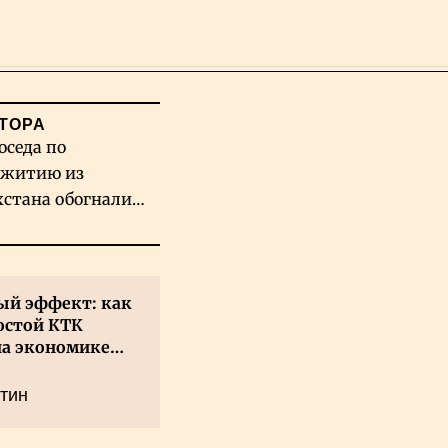
Поиск
ТОРА
оседа по
житию из
хстана обогнали
вых гигантов ИИ
й эффект: как
остой КТК
на экономике
а
тин