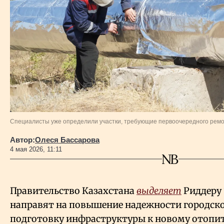
Власть
Геополитика
Исследования
Люди
Специалисты уже определили участки, требующие первоочередного рем
Life & Arts
Автор:
Олеся Бассарова
4 мая 2026, 11:11
О нас
Все новости
Правительство Казахстана
выделяет
Риддеру 
направят на повышение надежности городск
подготовку инфраструктуры к новому отопит