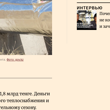
ИНТЕРВЬЮ
Поче
не к
и за
каза
Сауд
онта.
Фото: gov.kz
1,8 млрд тенге. Деньги
ого теплоснабжения и
ельному сезону.