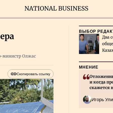
ВЫБОР РЕДАК
ера
Два с
обще
Каза
р-министр Олжас
миро
МНЕНИЕ
Скопировать ссылку
Отложенны
и когда пр
скажется 
Казахстан
Игорь Ули