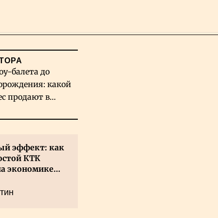
Поиск
ТОРА
оу-балета до
орождения: какой
ес продают в
хстане
й эффект: как
остой КТК
на экономике
а
тин