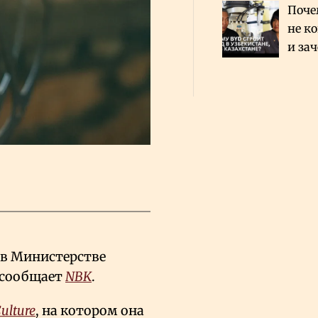
Поче
не к
и за
каза
Сауд
в Министерстве
 сообщает
NBK
.
ulture
, на котором она