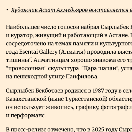
Художник Асхат Ахмедьяров выставляется 
Наибольшее число голосов набрал Сырлыбек 
и куратор, живущий и работающий в Астане. 
сосредоточено на темах памяти и культурного
года Esentai Gallery (Алматы) проводила выс
тишины". Алматинцам хорошо знакома его т
"проволочная" скульптура "Қара шапан", уст
на пешеходной улице Панфилова.
Сырлыбек Бекботаев родился в 1987 году в с
Казахстанской (ныне Туркестанской) области;
он использует живопись, графику, фотограф
и перформанс.
В пресс-релизе отмечено, что в 2025 году Сы