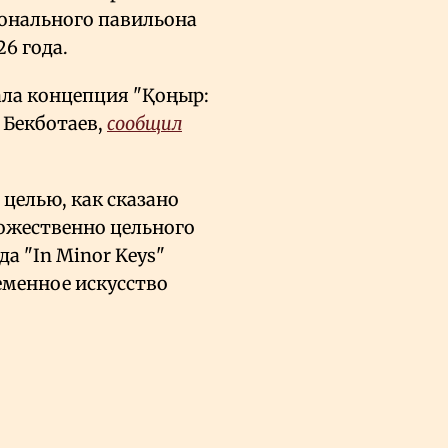
онального павильона
6 года.
ала концепция "Қоңыр:
 Бекботаев,
сообщил
 целью, как сказано
дожественно цельного
а "In Minor Keys"
еменное искусство