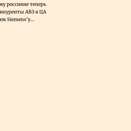
му россияне теперь
онкуренты АВЗ в ЦА
чем Siemens’у
хский завод в
овской Аравии