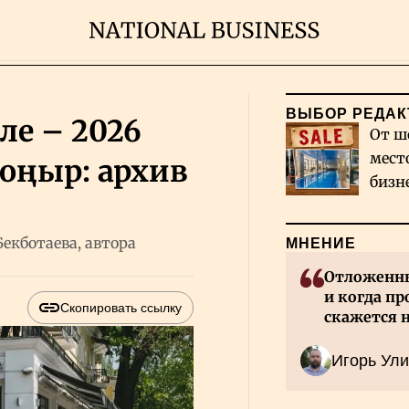
ВЫБОР РЕДАК
ле – 2026
От ш
мест
Қоңыр: архив
бизн
Каза
екботаева, автора
МНЕНИЕ
Отложенны
и когда пр
Скопировать ссылку
скажется 
Казахстан
Игорь Ули