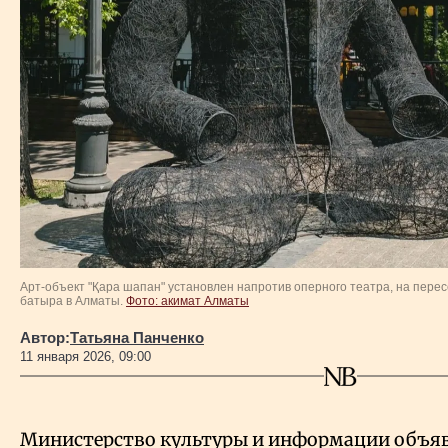
Власть
Геополитика
Исследования
Люди
Life & Arts
Арт-объект "Қара шапан" установлен напротив оперного театра, на пер
батыра в Алматы.
Фото: акимат Алматы
О нас
Автор:
Татьяна Панченко
11 января 2026, 09:00
Все новости
Министерство культуры и информации объяв