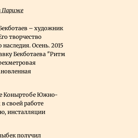
в Париже
Бекботаев – художник
Его творчество
 наследия. Осень. 2015
тавку Бекботаева "Ритм
рехметровая
ановленная
еле Коныртобе Южно-
 в своей работе
ию, инсталляции
рлыбек получил