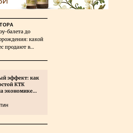
ТОРА
оу-балета до
орождения: какой
ес продают в
хстане
й эффект: как
остой КТК
на экономике
а
тин