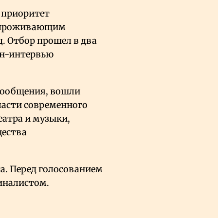
, приоритет
и проживающим
ц. Отбор прошел в два
йн-интервью
 сообщения, вошли
ласти современного
еатра и музыки,
щества
а. Перед голосованием
иналистом.