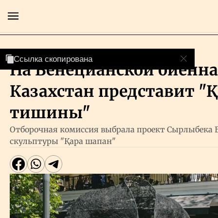
Art
Ссылка скопирована
Ссылка скопирована
На Венецианской биенна
Главная
Казахстан представит "
Экономика
тишины"
Отборочная комиссия выбрала проект Сырлыбека Б
Бизнес
скульптуры "Қара шапан"
Рынки
Технологии