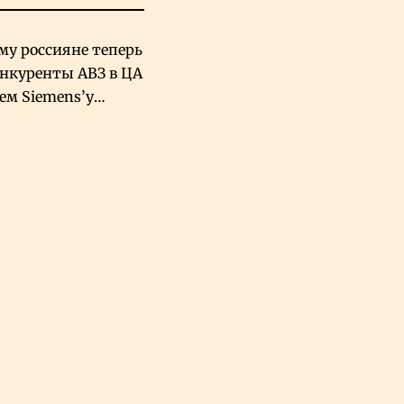
му россияне теперь
онкуренты АВЗ в ЦА
чем Siemens’у
хский завод в
овской Аравии