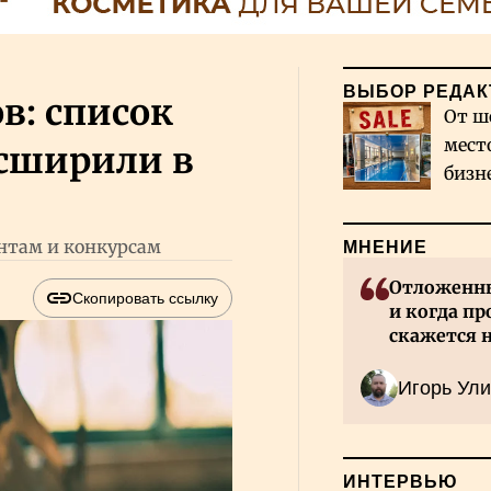
ВЫБОР РЕДАК
в: список
От ш
мест
асширили в
бизн
Каза
антам и конкурсам
МНЕНИЕ
Отложенны
Скопировать ссылку
и когда пр
скажется 
Казахстан
Игорь Ули
ИНТЕРВЬЮ