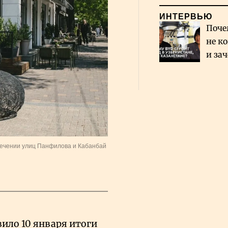
ИНТЕРВЬЮ
Поче
не к
и за
каза
Сауд
есечении улиц Панфилова и Кабанбай
ило 10 января итоги