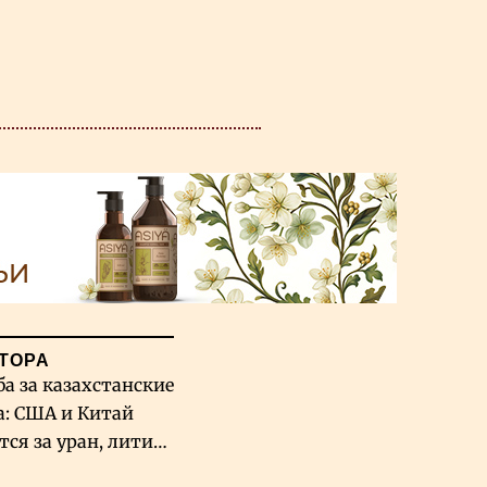
ТОРА
ба за казахстанские
а: США и Китай
тся за уран, литий
льфрам