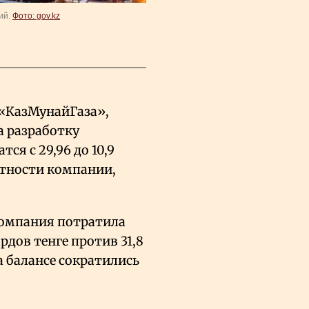
ий.
Фото: gov.kz
 «КазМунайГаза»,
а разработку
ся с 29,96 до 10,9
ётности компании,
 компания потратила
дов тенге против 31,8
а балансе сократились