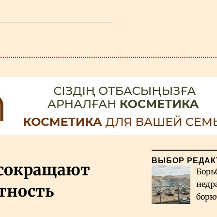
ВЫБОР РЕДАК
 сокращают
Борь
недр
ётность
борю
и во