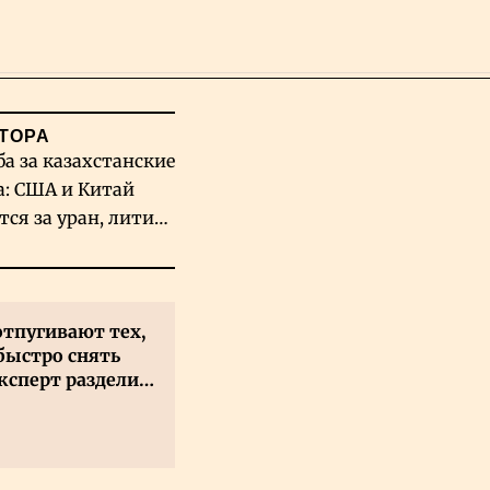
Поиск
ТОРА
ба за казахстанские
а: США и Китай
тся за уран, литий
льфрам
отпугивают тех,
быстро снять
ксперт разделил
 на два типа