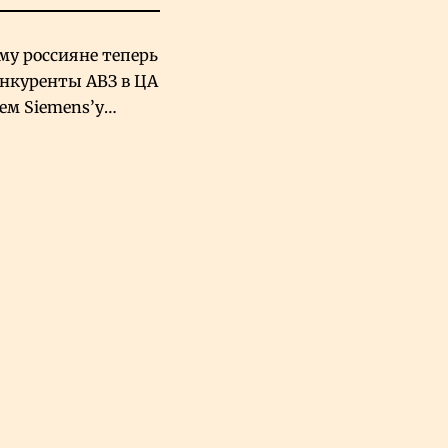
му россияне теперь
онкуренты АВЗ в ЦА
чем Siemens’у
хский завод в
овской Аравии