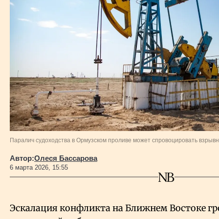
Власть
Геополитика
Исследования
Люди
Life & Arts
Паралич судоходства в Ормузском проливе может спровоцировать взрывн
О нас
Автор:
Олеся Бассарова
6 марта 2026, 15:55
Все новости
Эскалация конфликта на Ближнем Востоке гр