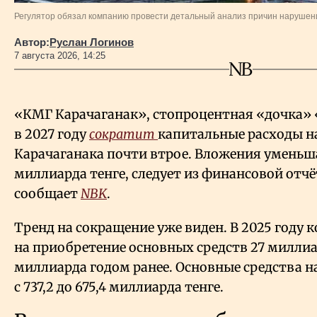
Регулятор обязал компанию провести детальный анализ причин нарушен
Автор:
Руслан Логинов
7 августа 2026, 14:25
«КМГ Карачаганак», стопроцентная «дочка»
в 2027 году
сократит
капитальные расходы н
Карачаганака почти втрое. Вложения уменьшат
миллиарда тенге, следует из финансовой отч
сообщает
NBK
.
Тренд на сокращение уже виден. В 2025 году
на приобретение основных средств 27 миллиар
миллиарда годом ранее. Основные средства н
с 737,2 до 675,4 миллиарда тенге.