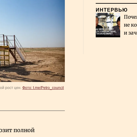
ИНТЕРВЬЮ
Поче
не к
и за
каза
Сауд
ой рост цен.
Фото: t.me/Petro_council
озит полной