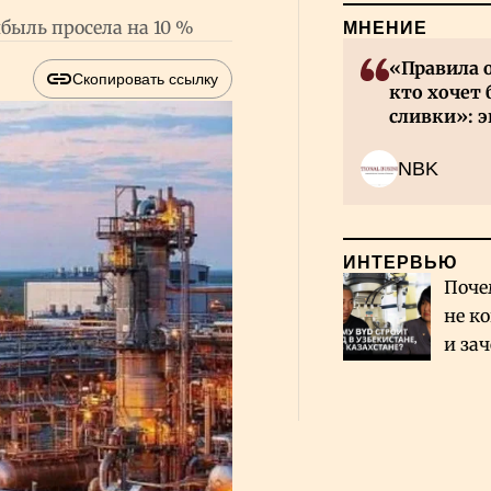
быль просела на 10 %
МНЕНИЕ
«Правила 
Скопировать ссылку
кто хочет 
сливки»: э
инвесторов
NBK
ИНТЕРВЬЮ
Поче
не к
и за
каза
Сауд