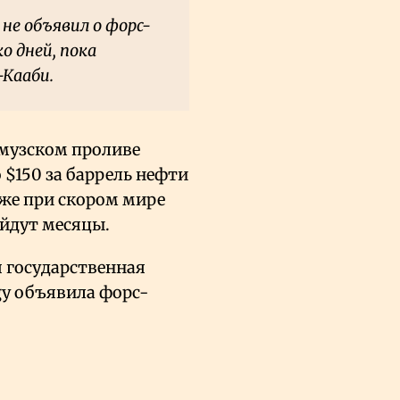
не объявил о форс-
о дней, пока
-Кааби.
рмузском проливе
 $150 за баррель нефти
аже при скором мире
уйдут месяцы.
 государственная
gy объявила форс-