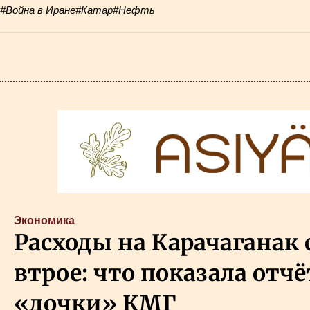
#Война в Иране
#Катар
#Нефть
Экономика
Расходы на Карачаганак
втрое: что показала отч
«дочки» КМГ