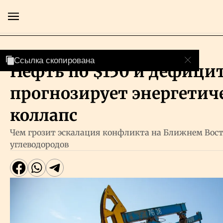
Нефть и газ
Ссылка скопирована
Ссылка скопирована
Нефть по $150 и дефицит
Главная
прогнозирует энергетич
Экономика
коллапс
Чем грозит эскалация конфликта на Ближнем Вост
Бизнес
углеводородов
Рынки
Технологии