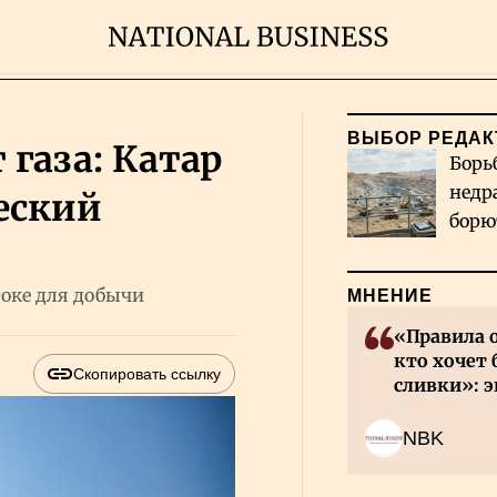
ВЫБОР РЕДАК
 газа: Катар
Борь
недр
еский
борю
и во
оке для добычи
МНЕНИЕ
«Правила 
кто хочет 
Скопировать ссылку
сливки»: э
инвесторов
NBK