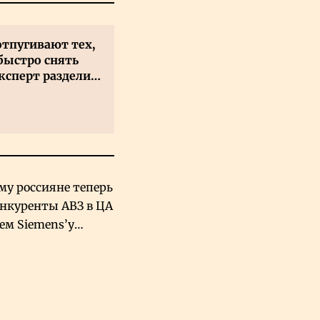
отпугивают тех,
быстро снять
ксперт разделил
 на два типа
му россияне теперь
онкуренты АВЗ в ЦА
чем Siemens’у
хский завод в
овской Аравии