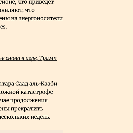
гионе, что приведет
аявляют, что
ены на энергоносители
es.
е снова в игре, Трамп
атара Саад аль-Кааби
можной катастрофе
лучае продолжения
ены прекратить
нескольких недель.