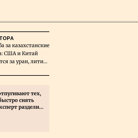
Поиск
ТОРА
ба за казахстанские
а: США и Китай
тся за уран, литий
льфрам
отпугивают тех,
быстро снять
ксперт разделил
 на два типа