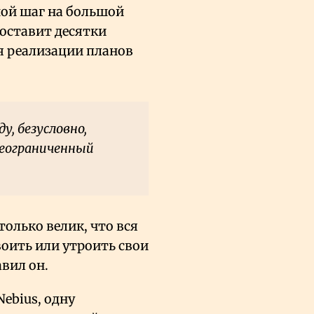
шой шаг на большой
составит десятки
я реализации планов
у, безусловно,
неограниченный
только велик, что вся
оить или утроить свои
авил он.
ebius, одну