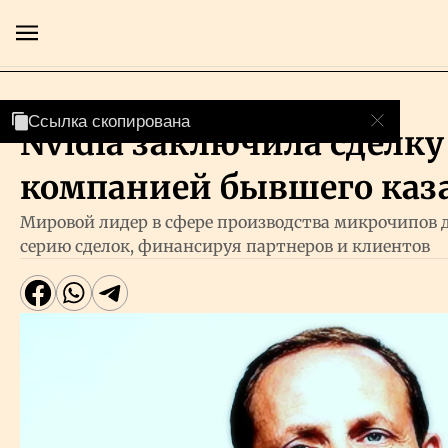
Технологии
Ссылка скопирована
Ссылка скопирована
Ссылка скопирована
Nvidia заключила сделку 
Главная
компанией бывшего каз
Экономика
Мировой лидер в сфере производства микрочипов 
серию сделок, финансируя партнеров и клиентов
Бизнес
Рынки
Технологии