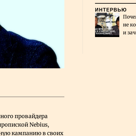
ИНТЕРВЬЮ
Поче
не к
и за
каза
Сауд
чного провайдера
пропиской Nebius,
ную кампанию в своих