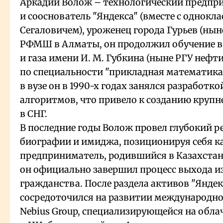
Аркадий Волож – технологический предпр
и сооснователь "Яндекса" (вместе с однокл
Сегаловичем), уроженец города Гурьев (нын
РФМШ в Алматы, он продолжил обучение в
и газа имени И. М. Губкина (ныне РГУ нефти
по специальности "прикладная математика"
в вузе он в 1990-х годах занялся разработк
алгоритмов, что привело к созданию круп
в СНГ.
В последние годы Волож провел глубокий 
биографии и имиджа, позиционируя себя к
предприниматель, родившийся в Казахстане"
он официально завершил процесс выхода и
гражданства. После раздела активов "Яндек
сосредоточился на развитии международн
Nebius Group, специализирующейся на обл