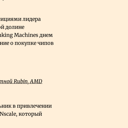
.
тициями лидера
й долине
ing Machines днем ​​
ние о покупке чипов
стной Rubin, AMD
льник в привлечении
Nscale, который