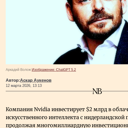
Власть
Геополитика
Исследования
Люди
Life & Arts
Аркадий Волож
Изображение: ChatGPT 5.2
Автор:
Аскар Аукенов
12 марта 2026, 13:13
О нас
Все новости
Компания Nvidia инвестирует $2 млрд в обла
искусственного интеллекта с нидерландской 
продолжая многомиллиардную инвестицион