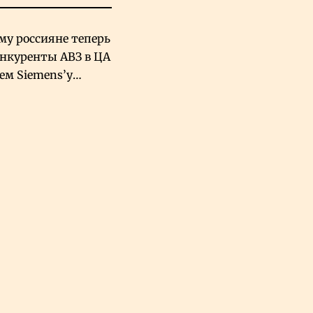
му россияне теперь
онкуренты АВЗ в ЦА
чем Siemens’у
хский завод в
овской Аравии