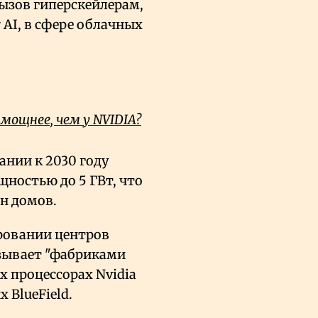
ызов гиперскейлерам,
 AI, в сфере облачных
мощнее, чем у NVIDIA?
ании к 2030 году
ностью до 5 ГВт, что
н домов.
ровании центров
азывает "фабриками
х процессорах Nvidia
 BlueField.