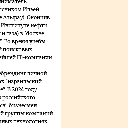
иниматель
ассником Ильей
е Атырау). Окончив
 Институте нефти
 и газа) в Москве
. Во время учебы
ой поисковых
нейшей IT-компании
ребрендинг личной
ак "израильский
. В 2024 году
з российского
са" бизнесмен
ой группы компаний
ачных технологиях