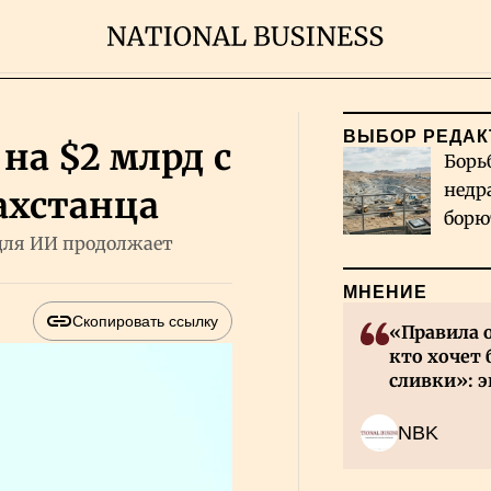
ВЫБОР РЕДАК
на $2 млрд с
Борь
недр
ахстанца
борю
для ИИ продолжает
и во
МНЕНИЕ
Скопировать ссылку
«Правила 
кто хочет 
сливки»: э
инвесторов
NBK