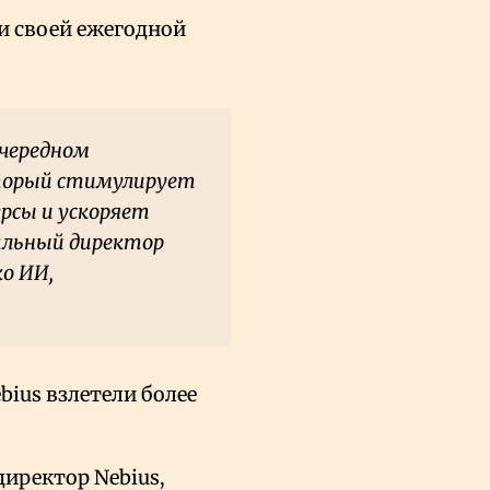
ии своей ежегодной
очередном
оторый стимулирует
рсы и ускоряет
альный директор
ко ИИ,
bius взлетели более
директор Nebius,