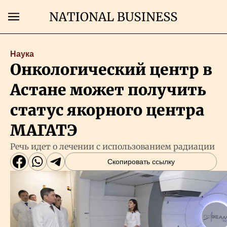
Поиск
Наука
Онкологический центр в
Главная
Астане может получить
Экономика
статус якорного центра
МАГАТЭ
Бизнес
Речь идет о лечении с использованием радиации
Скопировать ссылку
Рынки
Технологии
Власть