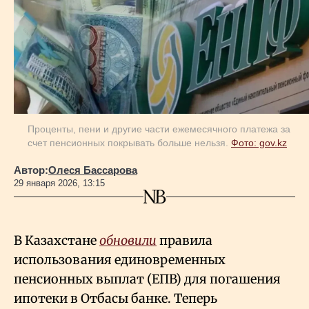
Геополитика
Исследования
Люди
Проценты, пени и другие части ежемесячного платежа за
счет пенсионных покрывать больше нельзя.
Фото: gov.kz
Life & Arts
Автор:
Олеся Бассарова
29 января 2026, 13:15
О нас
В Казахстане
обновили
правила
Все новости
использования единовременных
пенсионных выплат (ЕПВ) для погашения
ипотеки в Отбасы банке. Теперь