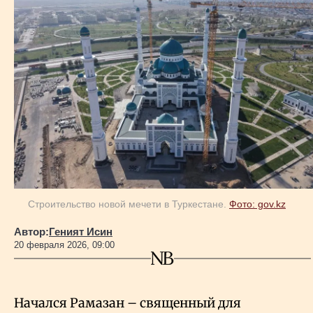
Геополитика
Исследования
Люди
Life & Arts
Строительство новой мечети в Туркестане.
Фото: gov.kz
О нас
Автор:
Геният Исин
20 февраля 2026, 09:00
Все новости
Начался Рамазан – священный для