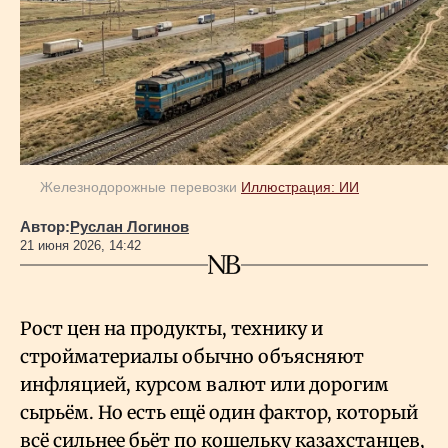
Геополитика
Исследования
Люди
Железнодорожные перевозки
Иллюстрация: ИИ
Автор:
Руслан Логинов
Life & Arts
21 июня 2026, 14:42
О нас
Рост цен на продукты, технику и
стройматериалы обычно объясняют
Все новости
инфляцией, курсом валют или дорогим
сырьём. Но есть ещё один фактор, который
всё сильнее бьёт по кошельку казахстанцев,