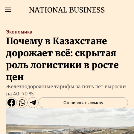
Поиск
Экономика
Почему в Казахстане
Главная
дорожает всё: скрытая
Экономика
роль логистики в росте
цен
Бизнес
Железнодорожные тарифы за пять лет выросли
на 40–70 %
Рынки
Скопировать ссылку
Технологии
Власть