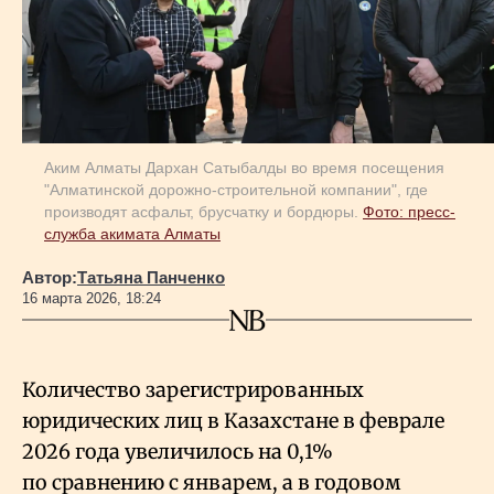
Геополитика
Исследования
Аким Алматы Дархан Сатыбалды во время посещения
"Алматинской дорожно-строительной компании", где
Люди
производят асфальт, брусчатку и бордюры.
Фото: пресс-
служба акимата Алматы
Life & Arts
Автор:
Татьяна Панченко
16 марта 2026, 18:24
О нас
Количество зарегистрированных
Все новости
юридических лиц в Казахстане в феврале
2026 года увеличилось на 0,1%
по сравнению с январем, а в годовом