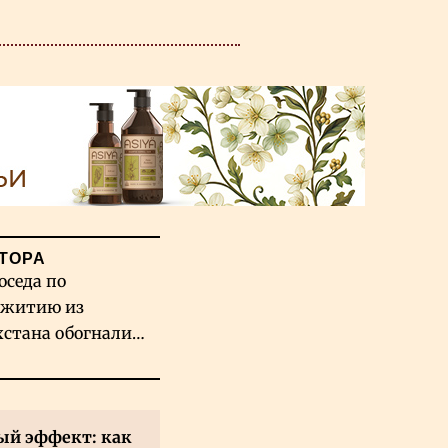
ТОРА
оседа по
житию из
хстана обогнали
вых гигантов ИИ
й эффект: как