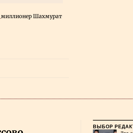
л
миллионер Шахмурат
ВЫБОР РЕДАК
ссово