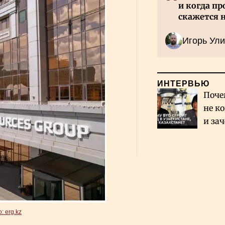
и когда пр
скажется 
Казахстан
Игорь Ули
ИНТЕРВЬЮ
Поче
не к
и за
каза
Сауд
: erg.kz