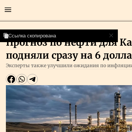
Экономика
Ссылка скопирована
Ссылка скопирована
Ссылка скопирована
Прогноз по нефти для К
Главная
подняли сразу на 6 долл
Экономика
Эксперты также улучшили ожидания по инфляции
Бизнес
Рынки
Технологии