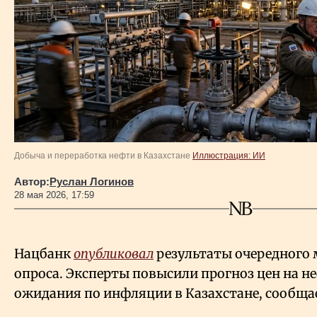
Власть
Геополитика
Исследования
Люди
Добыча и переработка нефти в Казахстане
Иллюстрация: ИИ
Life & Arts
Автор:
Руслан Логинов
28 мая 2026, 17:59
О нас
Нацбанк
опубликовал
результаты очередного
Все новости
опроса. Эксперты повысили прогноз цен на н
ожидания по инфляции в Казахстане, сообщ