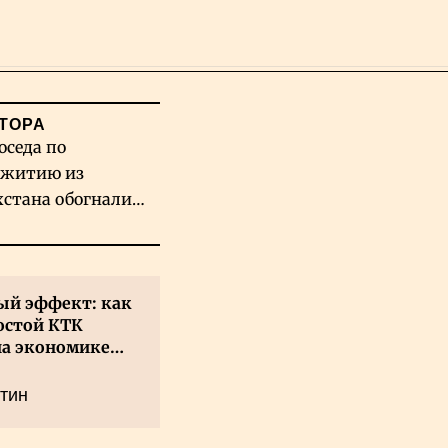
Поиск
ТОРА
оседа по
житию из
хстана обогнали
вых гигантов ИИ
й эффект: как
остой КТК
на экономике
а
тин