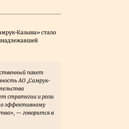
амрук-Казына» стало
принадлежавшей
арственный пакет
нность АО „Самрук-
ительства
ет стратегии и роли
 по эффективному
тва», — говорится в