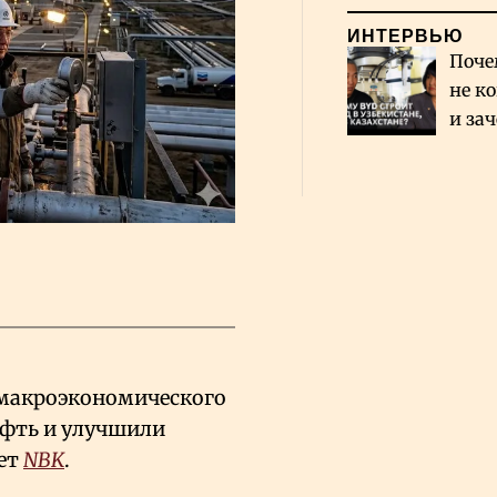
ИНТЕРВЬЮ
Поче
не к
и за
каза
Сауд
 макроэкономического
ефть и улучшили
ает
NBK
.