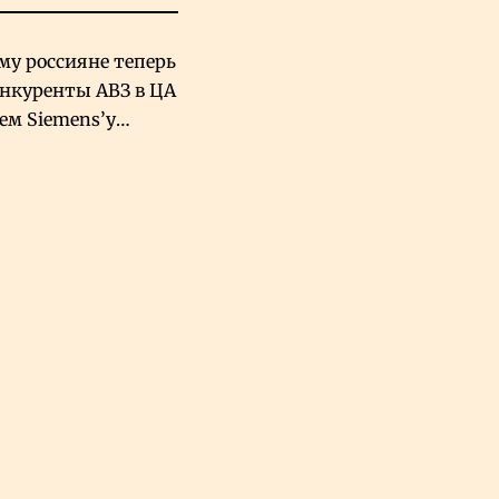
му россияне теперь
онкуренты АВЗ в ЦА
чем Siemens’у
хский завод в
овской Аравии