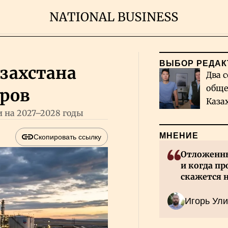
ВЫБОР РЕДАК
азахстана
Два с
обще
аров
Каза
 на 2027–2028 годы
миро
МНЕНИЕ
Скопировать ссылку
Отложенны
и когда пр
скажется 
Казахстан
Игорь Ули