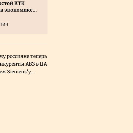
остой КТК
на экономике
а
тин
му россияне теперь
онкуренты АВЗ в ЦА
чем Siemens’у
хский завод в
овской Аравии