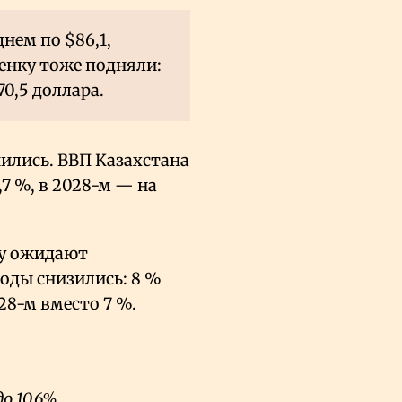
днем по $86,1,
ценку тоже подняли:
70,5 доллара.
ились. ВВП Казахстана
,7
%, в 2028-м — на
му ожидают
оды снизились: 8
%
28-м вместо 7
%.
о 10,6%