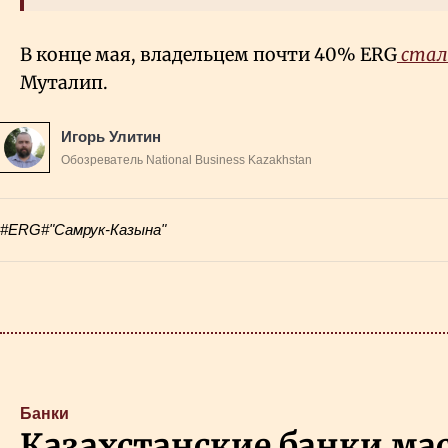
В конце мая, владельцем почти 40% ERG
ста
Муталип.
Игорь Улитин
Обозреватель National Business Kazakhstan
#ERG
#"Самрук-Казына"
Банки
Казахстанские банки ма