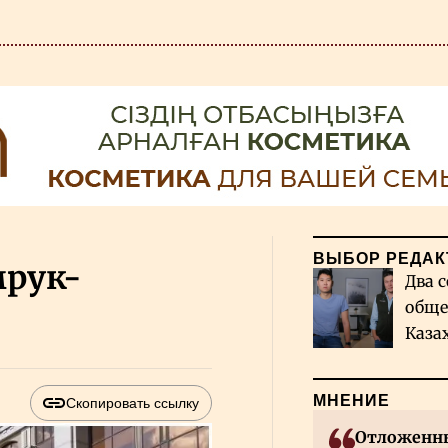
ВЫБОР РЕДАК
мрук-
Два с
обще
Каза
миро
МНЕНИЕ
Скопировать ссылку
Отложенны