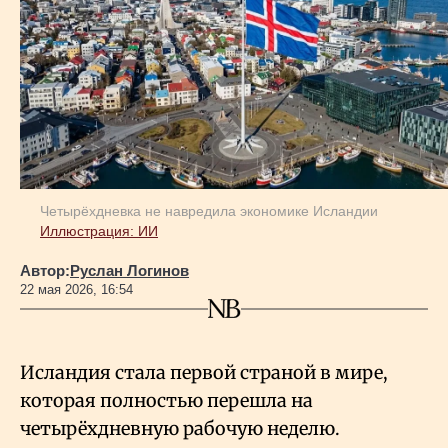
Геополитика
Исследования
Люди
Четырёхдневка не навредила экономике Исландии
Иллюстрация: ИИ
Life & Arts
Автор:
Руслан Логинов
22 мая 2026, 16:54
О нас
Все новости
Исландия стала первой страной в мире,
которая полностью перешла на
четырёхдневную рабочую неделю.