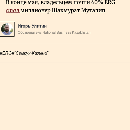
В конце мая, владельцем почти 40% ERG
стал
миллионер Шахмурат Муталип.
Игорь Улитин
Обозреватель National Business Kazakhstan
#ERG
#"Самрук-Казына"