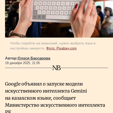
Геополитика
Исследования
Чтобы перейти на казахский, нужно выбрать язык в
Люди
настройках аккаунта.
Фото: Pixabay.com
Автор:
Олеся Бассарова
Life & Arts
19 декабря 2025, 11:05
О нас
Google объявил о запуске модели
искусственного интеллекта Gemini
Все новости
на казахском языке, сообщает
Министерство искусственного интеллекта
РК.