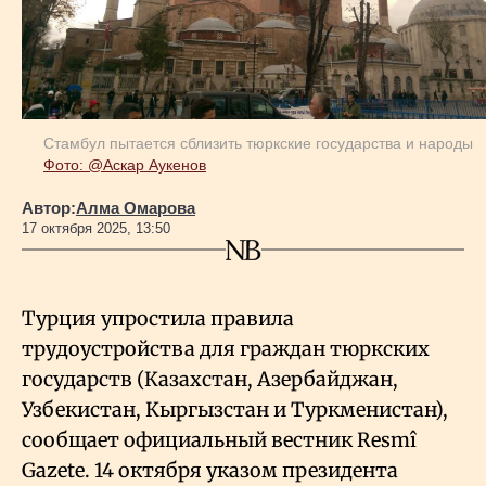
Геополитика
Исследования
Стамбул пытается сблизить тюркские государства и народы
Фото: @Аскар Аукенов
Люди
Автор:
Алма Омарова
17 октября 2025, 13:50
Life & Arts
Турция упростила правила
О нас
трудоустройства для граждан тюркских
государств (Казахстан, Азербайджан,
Все новости
Узбекистан, Кыргызстан и Туркменистан),
сообщает официальный вестник Resmî
Gazete. 14 октября указом президента