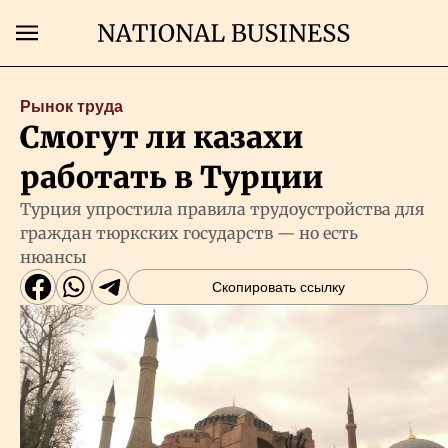
Поиск
Рынок труда
Смогут ли казахи
Главная
работать в Турции
Экономика
Турция упростила правила трудоустройства для
граждан тюркских государств — но есть
нюансы
Бизнес
Скопировать ссылку
Рынки
Технологии
Власть