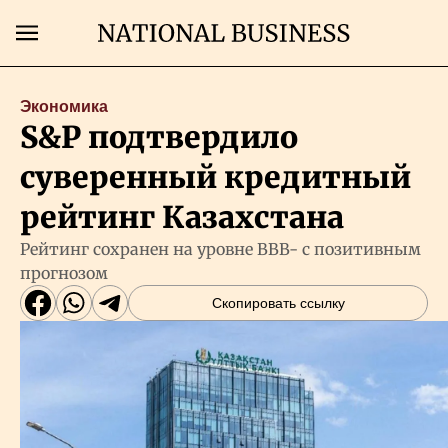
Поиск
Экономика
S&P подтвердило
Главная
суверенный кредитный
Экономика
рейтинг Казахстана
Рейтинг сохранен на уровне BBB- с позитивным
Бизнес
прогнозом
Скопировать ссылку
Рынки
Технологии
Власть