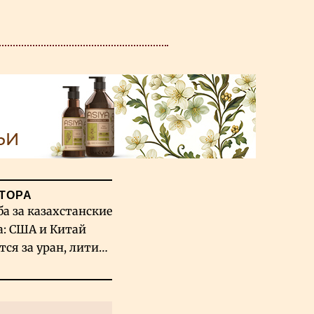
ТОРА
ба за казахстанские
а: США и Китай
тся за уран, литий
льфрам