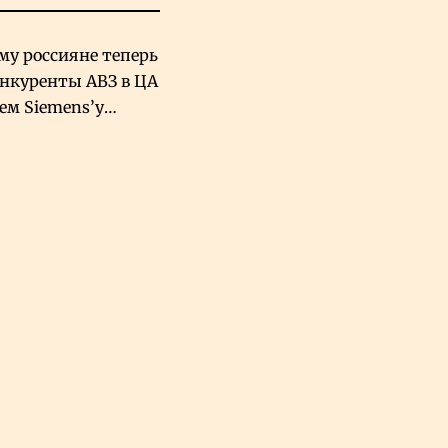
му россияне теперь
онкуренты АВЗ в ЦА
чем Siemens’у
хский завод в
овской Аравии