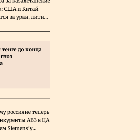
ба за казахстанские
а: США и Китай
тся за уран, литий
льфрам
с тенге до конца
огноз
а
му россияне теперь
онкуренты АВЗ в ЦА
чем Siemens’у
хский завод в