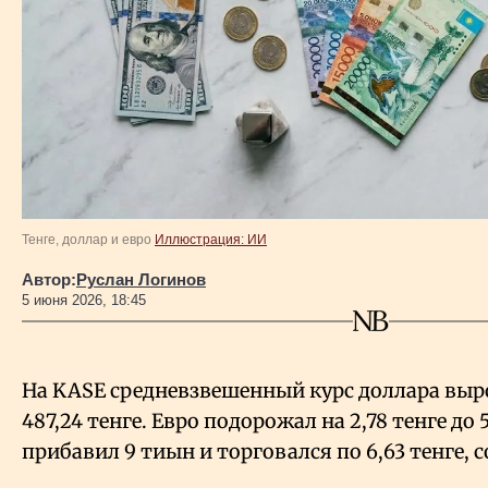
Власть
Геополитика
Исследования
Люди
Тенге, доллар и евро
Иллюстрация: ИИ
Life & Arts
Автор:
Руслан Логинов
5 июня 2026, 18:45
О нас
На KASE средневзвешенный курс доллара вырос
Все новости
487,24 тенге. Евро подорожал на 2,78 тенге до 
прибавил 9 тиын и торговался по 6,63 тенге,