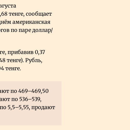
вгуста
68 тенге, сообщает
днём американская
ргов по паре доллар/
ге, прибавив 0,37
8 тенге). Рубль,
4 тенге.
ают по 469–469,50
пают по 536–539,
по 5,5–5,55, продают