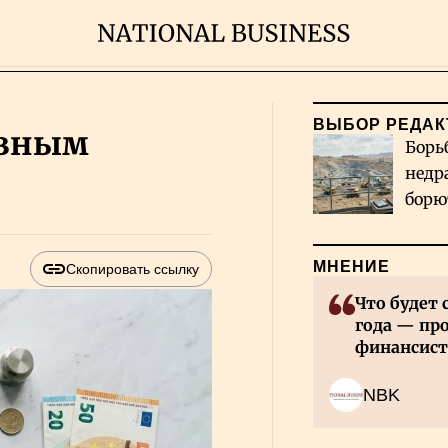
ВЫБОР РЕДАК
овным
Борь
недр
борю
и во
МНЕНИЕ
Скопировать ссылку
Что будет 
года — пр
финансист
NBK