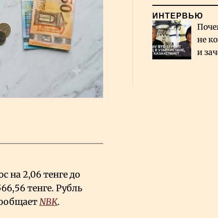
ИНТЕРВЬЮ
Поче
не к
и за
каза
Сауд
 на 2,06 тенге до
566,56 тенге. Рубль
 сообщает
NBK
.