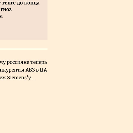
с тенге до конца
огноз
а
му россияне теперь
онкуренты АВЗ в ЦА
чем Siemens’у
хский завод в
овской Аравии