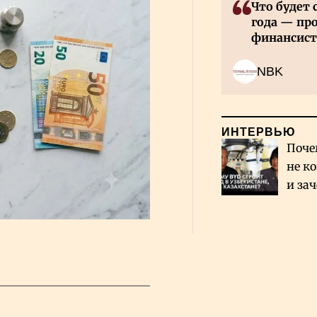
Что будет 
года — пр
финансист
NBK
ИНТЕРВЬЮ
Поче
не к
и за
каза
Сауд