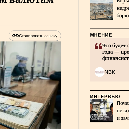
Борь
недр
борю
и во
МНЕНИЕ
Скопировать ссылку
Что будет 
года — пр
финансист
NBK
ИНТЕРВЬЮ
Поче
не к
и за
каза