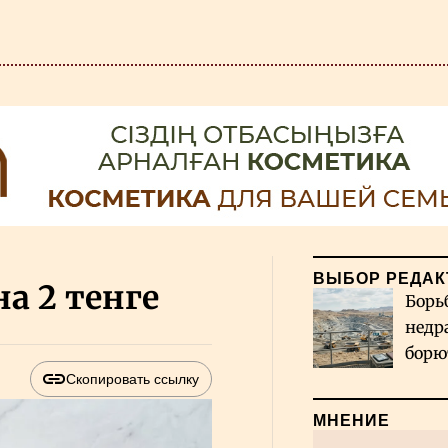
ВЫБОР РЕДАК
а 2 тенге
Борь
недр
борю
и во
Скопировать ссылку
МНЕНИЕ