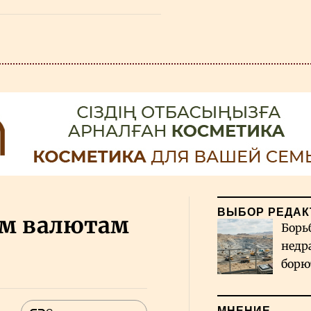
ВЫБОР РЕДАК
ем валютам
Борь
недр
борю
и во
МНЕНИЕ