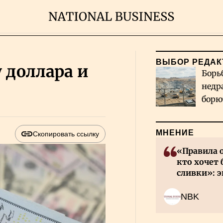
ВЫБОР РЕДАК
 доллара и
Борь
недр
борю
и во
МНЕНИЕ
Скопировать ссылку
«Правила 
кто хочет 
сливки»: э
инвесторов
NBK