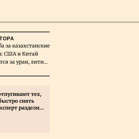
Поиск
ТОРА
ба за казахстанские
а: США и Китай
тся за уран, литий
льфрам
отпугивают тех,
быстро снять
ксперт разделил
 на два типа