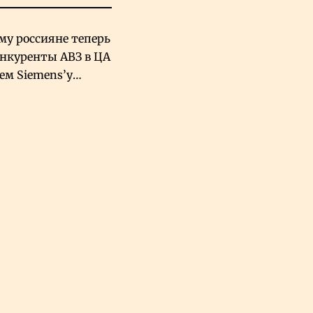
му россияне теперь
онкуренты АВЗ в ЦА
чем Siemens’у
хский завод в
овской Аравии