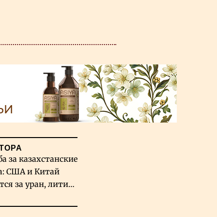
ТОРА
ба за казахстанские
а: США и Китай
тся за уран, литий
льфрам