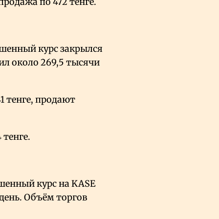
продажа по 472 тенге.
вешенный курс закрылся
ил около 269,5 тысячи
 тенге, продают
 тенге.
ешенный курс на KASE
а день. Объём торгов