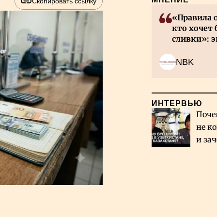
Скопировать ссылку
«Правила 
кто хочет 
сливки»: э
инвесторов
NBK
ИНТЕРВЬЮ
Поче
не к
и за
каза
Сауд