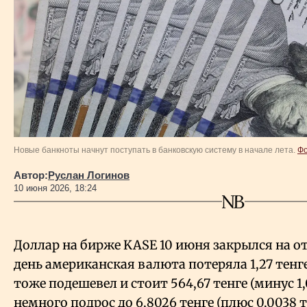
Власть
Геополитика
Исследования
Люди
Новые банкноты начнут поступать в банковскую систему в начале лета.
Фо
Life & Arts
Автор:
Руслан Логинов
10 июня 2026, 18:24
О нас
Доллар на бирже KASE 10 июня закрылся на от
Все новости
день американская валюта потеряла 1,27 тенг
тоже подешевел и стоит 564,67 тенге (минус 1,
немного подрос до 6,8026 тенге (плюс 0,0038 т