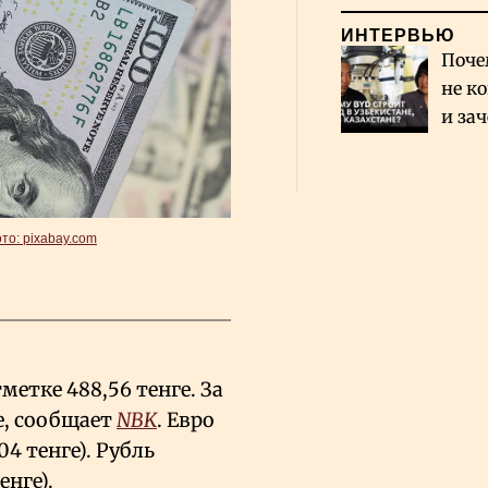
ИНТЕРВЬЮ
Поче
не к
и за
каза
Сауд
то: pixabay.com
метке 488,56 тенге. За
е, сообщает
NBK
. Евро
04 тенге). Рубль
енге).