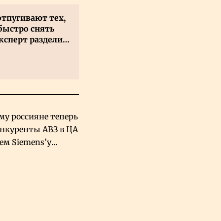
отпугивают тех,
быстро снять
ксперт разделил
 на два типа
му россияне теперь
онкуренты АВЗ в ЦА
чем Siemens’у
хский завод в
овской Аравии